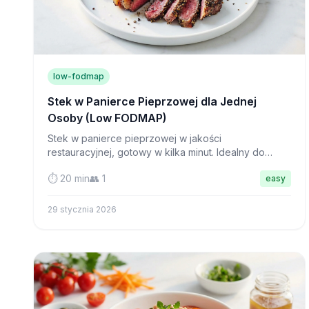
low-fodmap
Stek w Panierce Pieprzowej dla Jednej
Osoby (Low FODMAP)
Stek w panierce pieprzowej w jakości
restauracyjnej, gotowy w kilka minut. Idealny do
samotnego posiłku bez zbędnego zamieszania, ten
⏱️ 20 min
👥 1
easy
soczysty stek z polędwicy dowodzi, że gotowanie
dla siebie może być luksusowe.
29 stycznia 2026