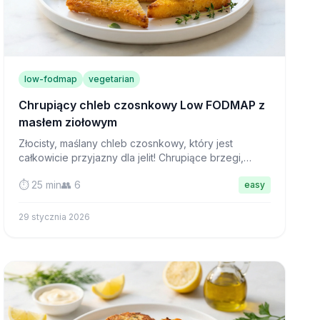
low-fodmap
vegetarian
Chrupiący chleb czosnkowy Low FODMAP z
masłem ziołowym
Złocisty, maślany chleb czosnkowy, który jest
całkowicie przyjazny dla jelit! Chrupiące brzegi,
miękkie wnętrze i pełen smaku—idealne
⏱️ 25 min
👥 6
easy
uzupełnienie do każdego posiłku.
29 stycznia 2026