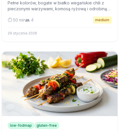
Pełne kolorów, bogate w białko wegańskie chili z
pieczonymi warzywami, komosą ryżową i odrobiną
kakao, które dodaje głębi smaku bez problemów
⏱️ 50 min
👥 4
medium
trawiennych.
29 stycznia 2026
low-fodmap
gluten-free