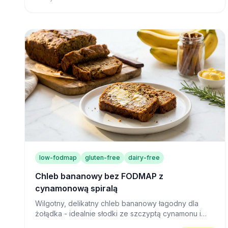
low-fodmap
gluten-free
dairy-free
Chleb bananowy bez FODMAP z
cynamonową spiralą
Wilgotny, delikatny chleb bananowy łagodny dla
żołądka - idealnie słodki ze szczyptą cynamonu i
bezpieczny dla osób z IBS, które mogą go cieszyć