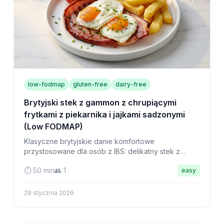
low-fodmap
gluten-free
dairy-free
Brytyjski stek z gammon z chrupiącymi
frytkami z piekarnika i jajkami sadzonymi
(Low FODMAP)
Klasyczne brytyjskie danie komfortowe
przystosowane dla osób z IBS: delikatny stek z
gammon, złociste frytki z piekarnika, idealnie
⏱️ 50 min
👥 1
easy
usmażone jajka i pieczone pomidory w jednym
sycącym posiłku.
29 stycznia 2026