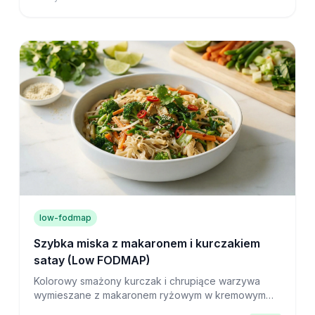
low-fodmap
Szybka miska z makaronem i kurczakiem
satay (Low FODMAP)
Kolorowy smażony kurczak i chrupiące warzywa
wymieszane z makaronem ryżowym w kremowym
sosie orzechowo-imbirowym – gotowe w zaledwie