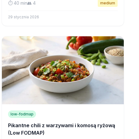
⏱️ 40 min
👥 4
medium
godzinę z przyjaznych dla jelit składników.
29 stycznia 2026
low-fodmap
Pikantne chili z warzywami i komosą ryżową
(Low FODMAP)