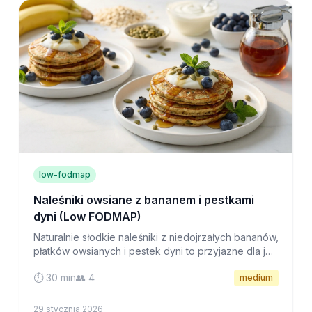
low-fodmap
Naleśniki owsiane z bananem i pestkami
dyni (Low FODMAP)
Naturalnie słodkie naleśniki z niedojrzałych bananów,
płatków owsianych i pestek dyni to przyjazne dla jelit
śniadanie, które jest zarówno pożywne, jak i pyszne.
⏱️ 30 min
👥 4
medium
29 stycznia 2026