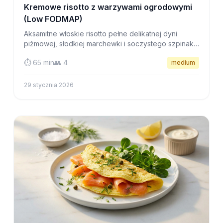
Kremowe risotto z warzywami ogrodowymi
(Low FODMAP)
Aksamitne włoskie risotto pełne delikatnej dyni
piżmowej, słodkiej marchewki i soczystego szpinaku.
Pocieszający obiad low FODMAP, który jest
⏱️ 65 min
👥 4
medium
zaskakująco łatwy do opanowania.
29 stycznia 2026