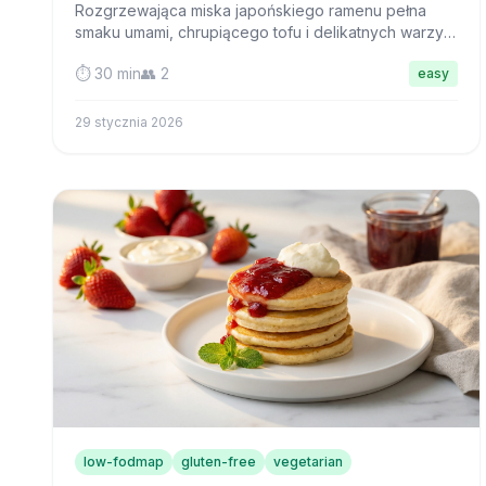
Rozgrzewająca miska japońskiego ramenu pełna
smaku umami, chrupiącego tofu i delikatnych warzyw
—gotowa w 30 minut i całkowicie przyjazna dla jelit.
⏱️ 30 min
👥 2
easy
29 stycznia 2026
low-fodmap
gluten-free
vegetarian