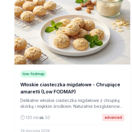
low-fodmap
Włoskie ciasteczka migdałowe - Chrupiące
amaretti (Low FODMAP)
Delikatne włoskie ciasteczka migdałowe z chrupką
skórką i miękkim środkiem. Naturalnie bezglutenowe
i idealne do espresso - pamiętaj tylko o
⏱️ 130 min
👥 50
advanced
odpowiednich porcjach!
29 stycznia 2026