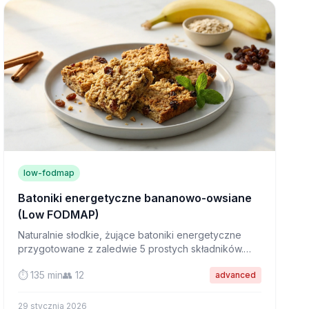
low-fodmap
Batoniki energetyczne bananowo-owsiane
(Low FODMAP)
Naturalnie słodkie, żujące batoniki energetyczne
przygotowane z zaledwie 5 prostych składników.
Idealne do przekąsek przyjaznych dla IBS w
⏱️ 135 min
👥 12
advanced
podróży, bez dodatku rafinowanego cukru!
29 stycznia 2026