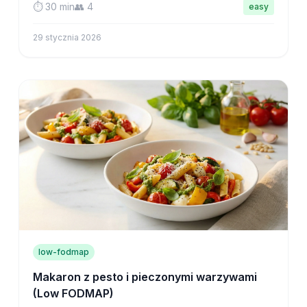
⏱️ 30 min
👥 4
easy
30 minut na zabiegane wieczory.
29 stycznia 2026
low-fodmap
Makaron z pesto i pieczonymi warzywami
(Low FODMAP)