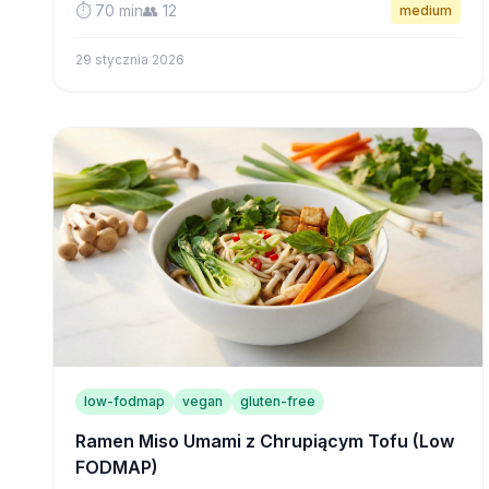
⏱️ 70 min
👥 12
medium
się bez obaw.
29 stycznia 2026
low-fodmap
vegan
gluten-free
Ramen Miso Umami z Chrupiącym Tofu (Low
FODMAP)