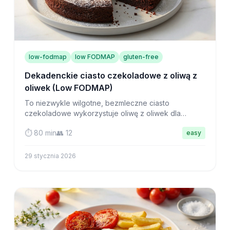
low-fodmap
low FODMAP
gluten-free
Dekadenckie ciasto czekoladowe z oliwą z
oliwek (Low FODMAP)
To niezwykle wilgotne, bezmleczne ciasto
czekoladowe wykorzystuje oliwę z oliwek dla
bogatego smaku i mielone migdały dla delikatnego
⏱️ 80 min
👥 12
easy
miękiszu, który rozpływa się na języku.
29 stycznia 2026