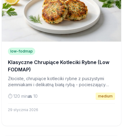
low-fodmap
Klasyczne Chrupiące Kotleciki Rybne (Low
FODMAP)
Złociste, chrupiące kotleciki rybne z puszystymi
ziemniakami i delikatną białą rybą - pocieszający
brytyjski klasyk, łagodny dla wrażliwych żołądków i
⏱️ 120 min
👥 10
medium
idealny na szybkie obiady w tygodniu.
29 stycznia 2026