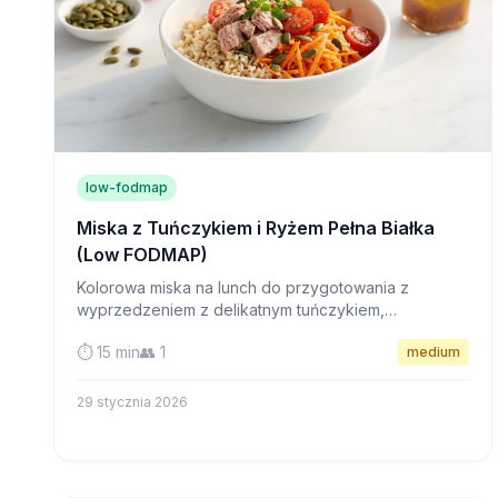
low-fodmap
Miska z Tuńczykiem i Ryżem Pełna Białka
(Low FODMAP)
Kolorowa miska na lunch do przygotowania z
wyprzedzeniem z delikatnym tuńczykiem,
orzechowym ryżem brązowym i chrupiącymi
⏱️ 15 min
👥 1
medium
nasionami—idealna do meal prepu i łagodna dla
wrażliwego żołądka.
29 stycznia 2026