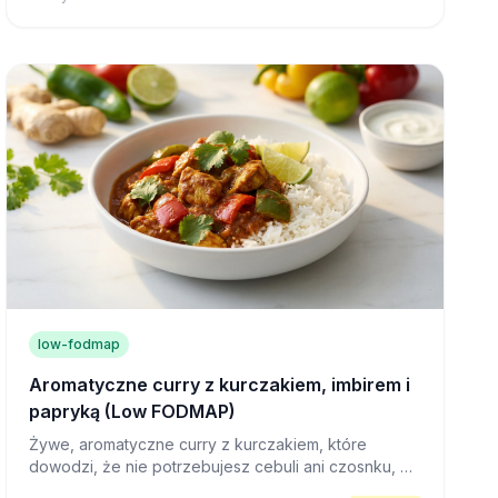
low-fodmap
Aromatyczne curry z kurczakiem, imbirem i
papryką (Low FODMAP)
Żywe, aromatyczne curry z kurczakiem, które
dowodzi, że nie potrzebujesz cebuli ani czosnku, by
uzyskać niesamowity smak. Gotowe w niecałą