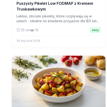
Puszysty Pikelet Low FODMAP z Kremem
Truskawkowym
Lekkie, złociste pikelety, które rozpływają się w
ustach - idealne na śniadanie przyjazne dla IBS lub
popołudniową herbatę z dżemem i kremem!
⏱️ 35 min
👥 16
easy
29 stycznia 2026