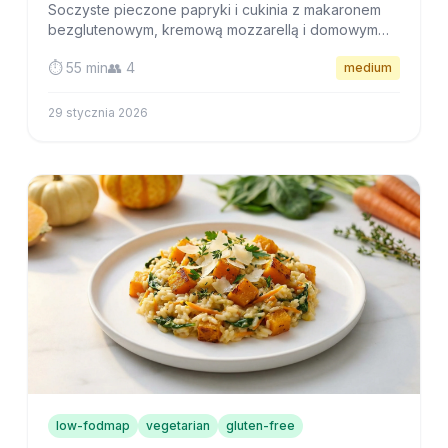
Soczyste pieczone papryki i cukinia z makaronem
bezglutenowym, kremową mozzarellą i domowym
pesto z bazylii i orzeszków piniowych – idealna
⏱️ 55 min
👥 4
medium
kolacja na co dzień.
29 stycznia 2026
low-fodmap
vegetarian
gluten-free