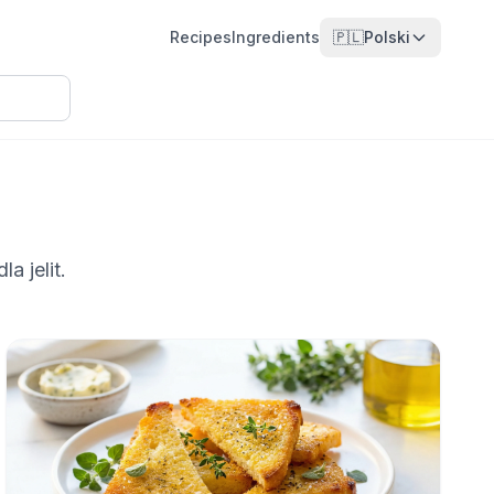
Recipes
Ingredients
🇵🇱
Polski
a jelit.