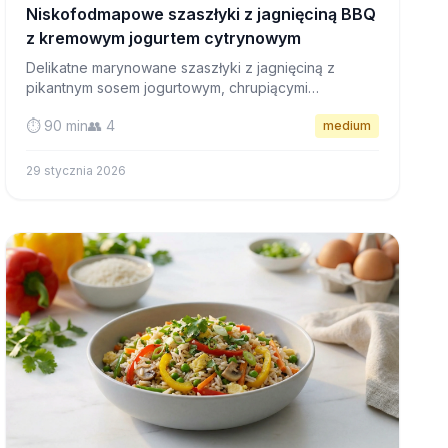
Niskofodmapowe szaszłyki z jagnięciną BBQ
z kremowym jogurtem cytrynowym
Delikatne marynowane szaszłyki z jagnięciną z
pikantnym sosem jogurtowym, chrupiącymi
tłuczonymi ziemniakami i świeżą sałatką - kompletna
⏱️ 90 min
👥 4
medium
uczta przyjazna dla diety FODMAP, idealna na letnią
grillowanie.
29 stycznia 2026