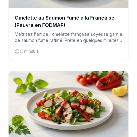
Omelette au Saumon Fumé à la Française
(Pauvre en FODMAP)
Maîtrisez l'art de l'omelette française soyeuse garnie
de saumon fumé raffiné. Prête en quelques minutes,
ce petit-déjeuner riche en protéines est doux pour
⏱️ 8 min
👥 1
les estomacs sensibles.