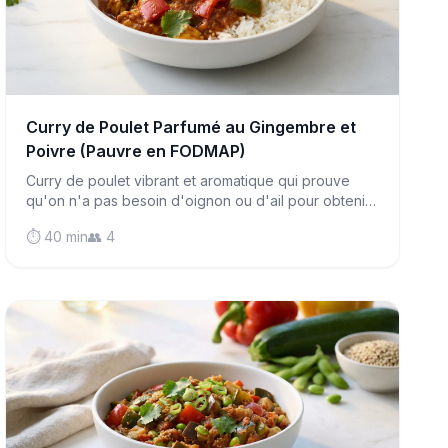
Curry de Poulet Parfumé au Gingembre et
Poivre (Pauvre en FODMAP)
Curry de poulet vibrant et aromatique qui prouve
qu'on n'a pas besoin d'oignon ou d'ail pour obtenir
une saveur incroyable. Prêt en moins d'une heure
⏱️ 40 min
👥 4
avec des ingrédients respectueux de l'intestin.