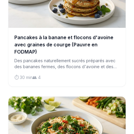
Pancakes à la banane et flocons d'avoine
avec graines de courge (Pauvre en
FODMAP)
Des pancakes naturellement sucrés préparés avec
des bananes fermes, des flocons d'avoine et des
graines de courge pour un petit-déjeuner
⏱️ 30 min
👥 4
respectueux du système digestif, à la fois nourrissant
et délicieux.