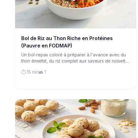
Bol de Riz au Thon Riche en Protéines
(Pauvre en FODMAP)
Un bol-repas coloré à préparer à l'avance avec du
thon émietté, du riz complet aux saveurs de noisette
et des graines croquantes—parfait pour la
⏱️ 15 min
👥 1
préparation de repas et doux pour les estomacs
sensibles.