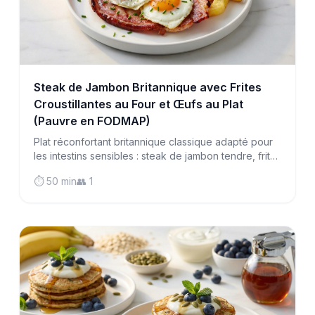
Steak de Jambon Britannique avec Frites
Croustillantes au Four et Œufs au Plat
(Pauvre en FODMAP)
Plat réconfortant britannique classique adapté pour
les intestins sensibles : steak de jambon tendre, frites
dorées au four, œufs parfaitement frits et tomates
⏱️ 50 min
👥 1
rôties dans un repas satisfaisant.