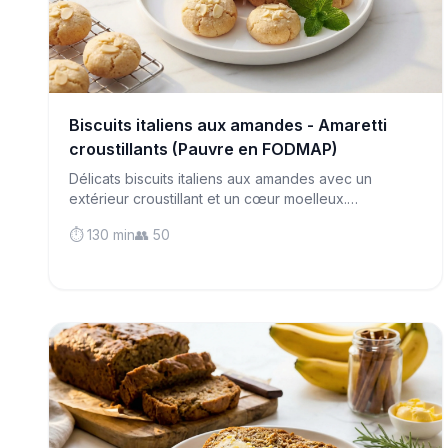
Biscuits italiens aux amandes - Amaretti
croustillants (Pauvre en FODMAP)
Délicats biscuits italiens aux amandes avec un
extérieur croustillant et un cœur moelleux.
Naturellement sans gluten et parfaits avec un
⏱️ 130 min
👥 50
espresso - surveillez simplement vos portions !