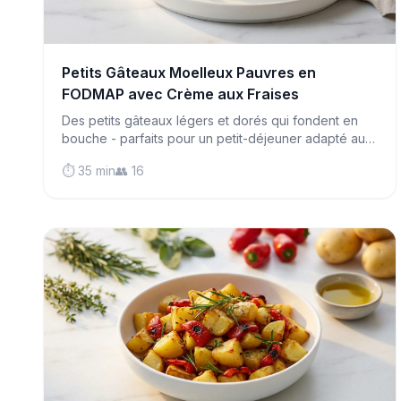
Petits Gâteaux Moelleux Pauvres en
FODMAP avec Crème aux Fraises
Des petits gâteaux légers et dorés qui fondent en
bouche - parfaits pour un petit-déjeuner adapté au
SII ou un goûter avec de la confiture et de la crème !
⏱️ 35 min
👥 16