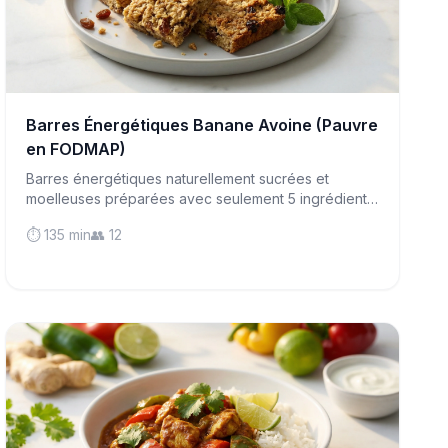
Barres Énergétiques Banane Avoine (Pauvre
en FODMAP)
Barres énergétiques naturellement sucrées et
moelleuses préparées avec seulement 5 ingrédients
simples. Parfaites pour les collations adaptées au SII
⏱️ 135 min
👥 12
à emporter, sans sucre raffiné !