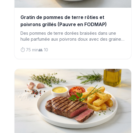
Gratin de pommes de terre rôties et
poivrons grillés (Pauvre en FODMAP)
Des pommes de terre dorées braisées dans une
huile parfumée aux poivrons doux avec des graines
de coriandre aromatiques créent un
⏱️ 75 min
👥 10
accompagnement spectaculaire, naturellement
pauvre en FODMAP et débordant de saveurs.