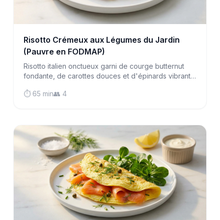
Risotto Crémeux aux Légumes du Jardin
(Pauvre en FODMAP)
Risotto italien onctueux garni de courge butternut
fondante, de carottes douces et d'épinards vibrants.
Un dîner réconfortant pauvre en FODMAP
⏱️ 65 min
👥 4
étonnamment facile à maîtriser.