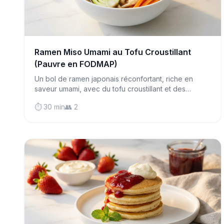
Ramen Miso Umami au Tofu Croustillant
(Pauvre en FODMAP)
Un bol de ramen japonais réconfortant, riche en
saveur umami, avec du tofu croustillant et des
légumes tendres—prêt en 30 minutes et totalement
⏱️ 30 min
👥 2
respectueux de votre système digestif.