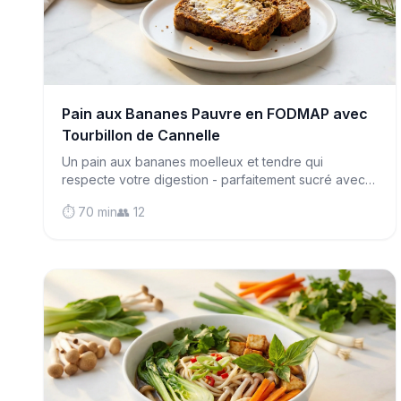
Pain aux Bananes Pauvre en FODMAP avec
Tourbillon de Cannelle
Un pain aux bananes moelleux et tendre qui
respecte votre digestion - parfaitement sucré avec
une pointe de cannelle et sans risque pour les
⏱️ 70 min
👥 12
personnes souffrant du syndrome de l'intestin
irritable.