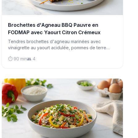
Brochettes d'Agneau BBQ Pauvre en
FODMAP avec Yaourt Citron Crémeux
Tendres brochettes d'agneau marinées avec
vinaigrette au yaourt acidulée, pommes de terre
écrasées croustillantes et salade fraîche - un festin
⏱️ 90 min
👥 4
complet sans FODMAP parfait pour les grillades
d'été.