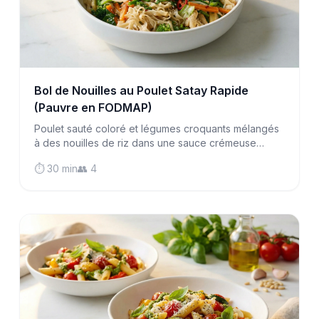
Bol de Nouilles au Poulet Satay Rapide
(Pauvre en FODMAP)
Poulet sauté coloré et légumes croquants mélangés
à des nouilles de riz dans une sauce crémeuse
cacahuète-gingembre—prêt en seulement 30
⏱️ 30 min
👥 4
minutes pour les soirs de semaine chargés.