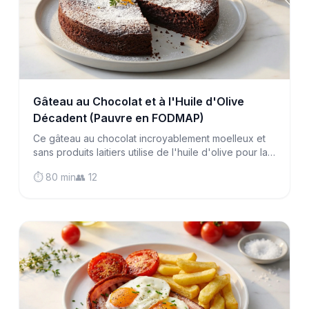
Gâteau au Chocolat et à l'Huile d'Olive
Décadent (Pauvre en FODMAP)
Ce gâteau au chocolat incroyablement moelleux et
sans produits laitiers utilise de l'huile d'olive pour la
richesse et de la poudre d'amandes pour une mie
⏱️ 80 min
👥 12
tendre qui fond sur la langue.