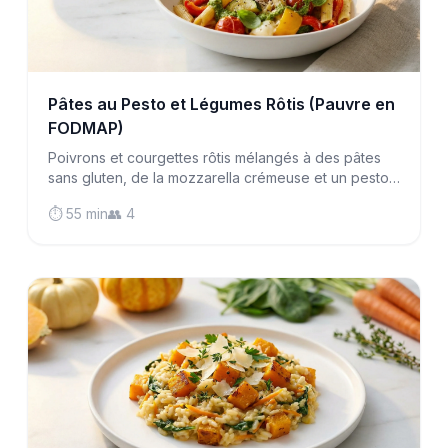
Pâtes au Pesto et Légumes Rôtis (Pauvre en
FODMAP)
Poivrons et courgettes rôtis mélangés à des pâtes
sans gluten, de la mozzarella crémeuse et un pesto
maison au basilic et pignons pour un dîner de
⏱️ 55 min
👥 4
semaine savoureux.