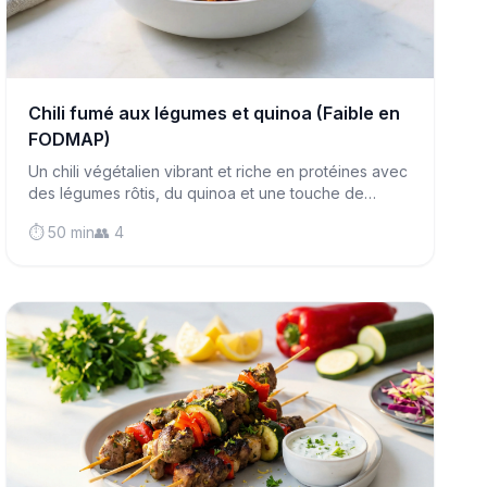
Chili fumé aux légumes et quinoa (Faible en
FODMAP)
Un chili végétalien vibrant et riche en protéines avec
des légumes rôtis, du quinoa et une touche de
cacao qui apporte de la profondeur sans les
⏱️ 50 min
👥 4
désagréments digestifs.