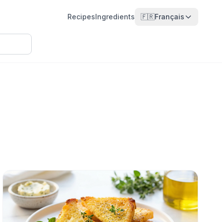
Recipes
Ingredients
🇫🇷
Français