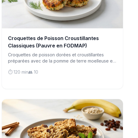
Croquettes de Poisson Croustillantes
Classiques (Pauvre en FODMAP)
Croquettes de poisson dorées et croustillantes
préparées avec de la pomme de terre moelleuse et
du poisson blanc en flocons - un classique
⏱️ 120 min
👥 10
britannique réconfortant qui ménage les estomacs
sensibles et parfait pour les dîners en semaine.