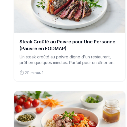
Steak Croûté au Poivre pour Une Personne
(Pauvre en FODMAP)
Un steak croûté au poivre digne d'un restaurant,
prêt en quelques minutes. Parfait pour un dîner en
solo sans complications, ce faux-filet juteux prouve
⏱️ 20 min
👥 1
que cuisiner pour soi peut être luxueux.