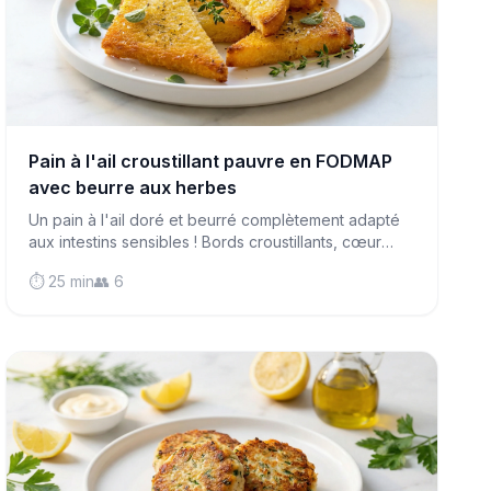
Pain à l'ail croustillant pauvre en FODMAP
avec beurre aux herbes
Un pain à l'ail doré et beurré complètement adapté
aux intestins sensibles ! Bords croustillants, cœur
moelleux et saveur intense—l'accompagnement
⏱️ 25 min
👥 6
parfait pour n'importe quel repas.