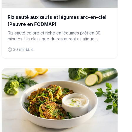
Riz sauté aux œufs et légumes arc-en-ciel
(Pauvre en FODMAP)
Riz sauté coloré et riche en légumes prêt en 30
minutes. Un classique du restaurant asiatique
respectueux de l'intestin, plus frais, plus sain et plus
⏱️ 30 min
👥 4
facile à digérer.