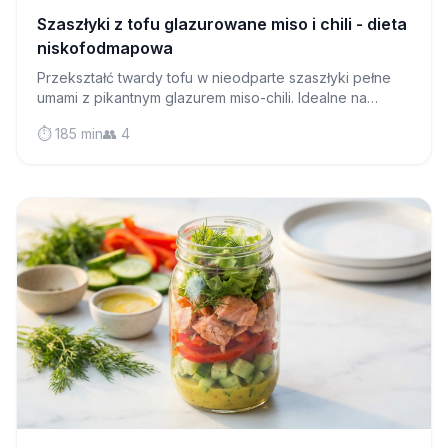
Szaszłyki z tofu glazurowane miso i chili - dieta
niskofodmapowa
Przekształć twardy tofu w nieodparte szaszłyki pełne
umami z pikantnym glazurem miso-chili. Idealne na
sezon grillowania lub na wieczorne kolacje, które
⏱️ 185 min
👥 4
zachwycą gości.