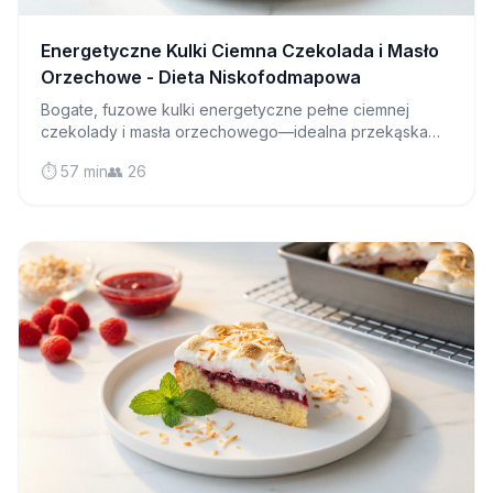
Energetyczne Kulki Ciemna Czekolada i Masło
Orzechowe - Dieta Niskofodmapowa
Bogate, fuzowe kulki energetyczne pełne ciemnej
czekolady i masła orzechowego—idealna przekąska
przyjazna dla jelit, która smakuje jak deser, ale napędza
⏱️ 57 min
👥 26
Twój dzień.