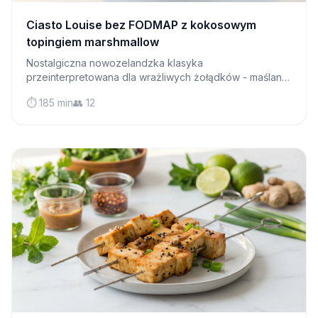
Ciasto Louise bez FODMAP z kokosowym
topingiem marshmallow
Nostalgiczna nowozelandzka klasyka
przeinterpretowana dla wrażliwych żołądków - maślane
spodnie z kruchego ciasta, marmolada z malin i
⏱️ 185 min
👥 12
puszysty kokosowy toping merengowy, całkowicie
przyjazny dla diety low FODMAP.