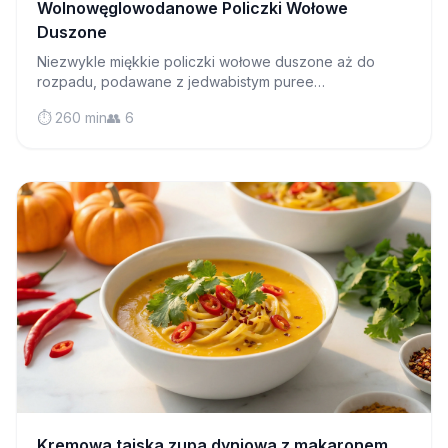
Wolnowęglowodanowe Policzki Wołowe
Duszone
Niezwykle miękkie policzki wołowe duszone aż do
rozpadu, podawane z jedwabistym puree
ziemniaczanym i bogatym sosem – czysty comfort food,
⏱️ 260 min
👥 6
który jest łagodny dla Twojego żołądka.
Kremowa tajska zupa dyniowa z makaronem