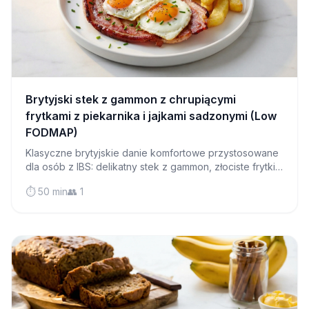
Brytyjski stek z gammon z chrupiącymi
frytkami z piekarnika i jajkami sadzonymi (Low
FODMAP)
Klasyczne brytyjskie danie komfortowe przystosowane
dla osób z IBS: delikatny stek z gammon, złociste frytki z
piekarnika, idealnie usmażone jajka i pieczone
⏱️ 50 min
👥 1
pomidory w jednym sycącym posiłku.