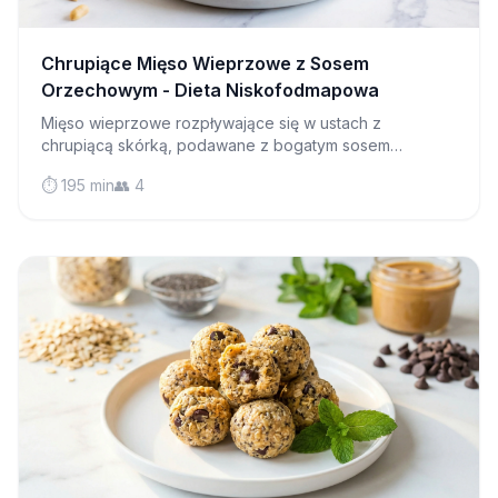
Chrupiące Mięso Wieprzowe z Sosem
Orzechowym - Dieta Niskofodmapowa
Mięso wieprzowe rozpływające się w ustach z
chrupiącą skórką, podawane z bogatym sosem
orzechowym i pachnącym ryżem kokosowym. Czysta
⏱️ 195 min
👥 4
wygoda, przyjazna dla IBS!