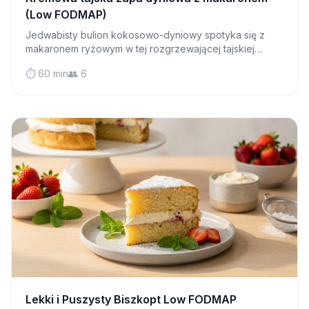
(Low FODMAP)
Jedwabisty bulion kokosowo-dyniowy spotyka się z
makaronem ryżowym w tej rozgrzewającej tajskiej
zupie, która jest łagodna dla jelit, ale odważna w smaku.
⏱️ 60 min
👥 6
Lekki i Puszysty Biszkopt Low FODMAP