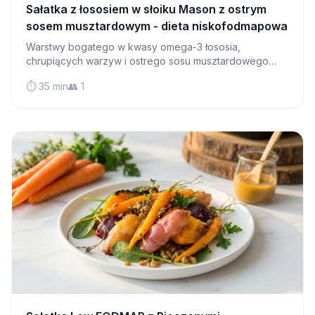
Sałatka z łososiem w słoiku Mason z ostrym
sosem musztardowym - dieta niskofodmapowa
Warstwy bogatego w kwasy omega-3 łososia,
chrupiących warzyw i ostrego sosu musztardowego
tworzą idealny obiad do zabrania ze sobą, który
⏱️ 35 min
👥 1
pozostaje świeży przez wiele dni.