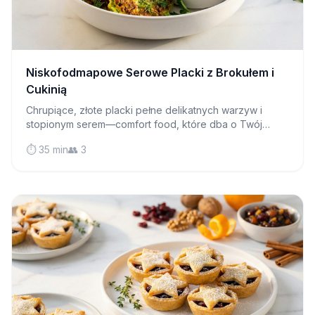
Niskofodmapowe Serowe Placki z Brokułem i
Cukinią
Chrupiące, złote placki pełne delikatnych warzyw i
stopionym serem—comfort food, które dba o Twój
układ trawienny. Idealne na śniadanie, lunch lub słony
⏱️ 35 min
👥 3
przekąs.