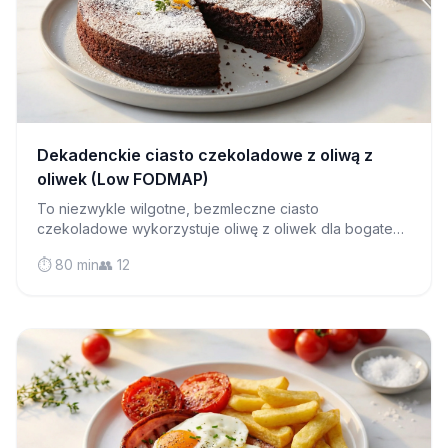
Dekadenckie ciasto czekoladowe z oliwą z
oliwek (Low FODMAP)
To niezwykle wilgotne, bezmleczne ciasto
czekoladowe wykorzystuje oliwę z oliwek dla bogatego
smaku i mielone migdały dla delikatnego miękiszu, który
⏱️ 80 min
👥 12
rozpływa się na języku.