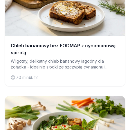
Chleb bananowy bez FODMAP z cynamonową
spiralą
Wilgotny, delikatny chleb bananowy łagodny dla
żołądka - idealnie słodki ze szczyptą cynamonu i
bezpieczny dla osób z IBS, które mogą go cieszyć się
⏱️ 70 min
👥 12
bez obaw.