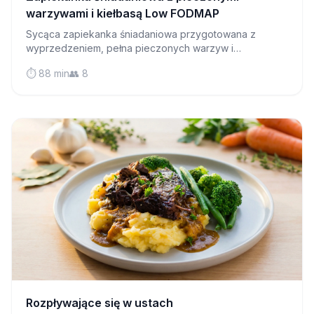
warzywami i kiełbasą Low FODMAP
Sycąca zapiekanka śniadaniowa przygotowana z
wyprzedzeniem, pełna pieczonych warzyw i
aromatycznej kiełbasy—idealna do przygotowania
⏱️ 88 min
👥 8
posiłków i łagodna dla wrażliwych żołądków.
Rozpływające się w ustach