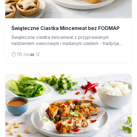
Świąteczne Ciastka Mincemeat bez FODMAP
Świąteczne ciastka mincemeat z przyprawianym
nadzieniem owocowym i maślanym ciastem - tradycja
świąteczna przyjazna dla IBS bez kompromisu na
⏱️ 115 min
👥 12
klasyczny świąteczny smak.