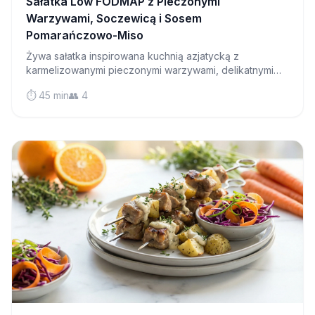
Sałatka Low FODMAP z Pieczonymi
Warzywami, Soczewicą i Sosem
Pomarańczowo-Miso
Żywa sałatka inspirowana kuchnią azjatycką z
karmelizowanymi pieczonymi warzywami, delikatnymi
soczewicą i pikantnym sosem pomarańczowo-miso,
⏱️ 45 min
👥 4
który będzie Cię kusić do kolejnej porcji.