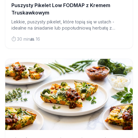
Puszysty Pikelet Low FODMAP z Kremem
Truskawkowym
Lekkie, puszysty pikelet, które topią się w ustach -
idealne na śniadanie lub popołudniową herbatę z
dżemem i śmietaną. Przyjazne dla IBS i absolutnie
⏱️ 30 min
👥 16
pyszne!