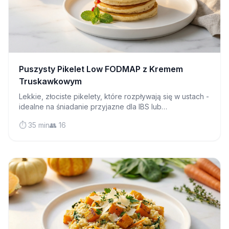
Puszysty Pikelet Low FODMAP z Kremem
Truskawkowym
Lekkie, złociste pikelety, które rozpływają się w ustach -
idealne na śniadanie przyjazne dla IBS lub
popołudniową herbatę z dżemem i kremem!
⏱️ 35 min
👥 16