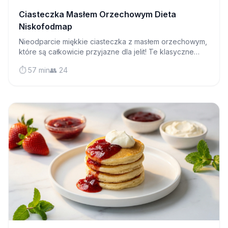
Ciasteczka Masłem Orzechowym Dieta
Niskofodmap
Nieodparcie miękkie ciasteczka z masłem orzechowym,
które są całkowicie przyjazne dla jelit! Te klasyczne
przysmaków dowodzą, że nie musisz rezygnować ze
⏱️ 57 min
👥 24
smaku na diecie niskofodmap.