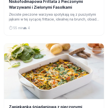
Niskofodmapowa Frittata z Pieczonymi
Warzywami i Zielonymi Fasolkami
Złociste pieczone warzywa spotykają się z puszystymi
jajkami w tej sycącej frittacie, idealnej na brunch, obiad
lub lekką kolację. Pyszny sposób na ciesz się
⏱️ 55 min
👥 4
warzywami bezpiecznym dla diety low FODMAP.
Zapiekanka śniadaniowa z pieczonymi