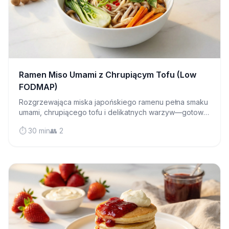
Ramen Miso Umami z Chrupiącym Tofu (Low
FODMAP)
Rozgrzewająca miska japońskiego ramenu pełna smaku
umami, chrupiącego tofu i delikatnych warzyw—gotowa
w 30 minut i całkowicie przyjazna dla jelit.
⏱️ 30 min
👥 2