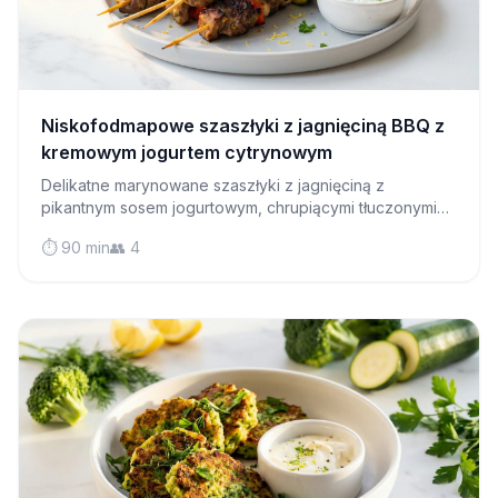
Niskofodmapowe szaszłyki z jagnięciną BBQ z
kremowym jogurtem cytrynowym
Delikatne marynowane szaszłyki z jagnięciną z
pikantnym sosem jogurtowym, chrupiącymi tłuczonymi
ziemniakami i świeżą sałatką - kompletna uczta
⏱️ 90 min
👥 4
przyjazna dla diety FODMAP, idealna na letnią
grillowanie.