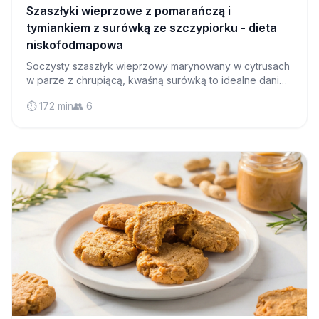
Szaszłyki wieprzowe z pomarańczą i
tymiankiem z surówką ze szczypiorku - dieta
niskofodmapowa
Soczysty szaszłyk wieprzowy marynowany w cytrusach
w parze z chrupiącą, kwaśną surówką to idealne danie
dla całej rodziny, które jest łatwe do trawienia i pełne
⏱️ 172 min
👥 6
smaku.