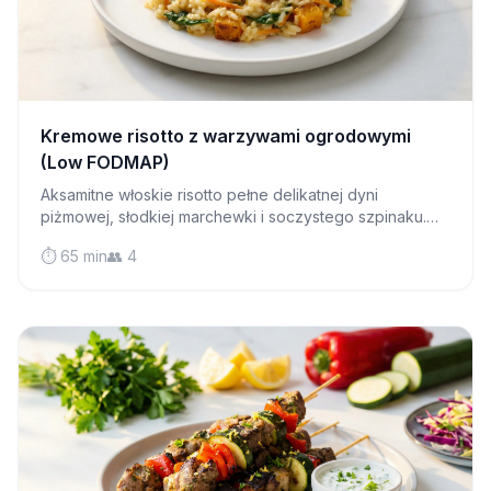
Kremowe risotto z warzywami ogrodowymi
(Low FODMAP)
Aksamitne włoskie risotto pełne delikatnej dyni
piżmowej, słodkiej marchewki i soczystego szpinaku.
Pocieszający obiad low FODMAP, który jest
⏱️ 65 min
👥 4
zaskakująco łatwy do opanowania.