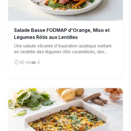
Salade Basse FODMAP d'Orange, Miso et
Légumes Rôtis aux Lentilles
Une salade vibrante d'inspiration asiatique mettant
en vedette des légumes rôtis caramélisés, des
lentilles tendres et une vinaigrette orange-miso
⏱️ 45 min
👥 4
acidulée qui vous donnera envie de vous resservir.