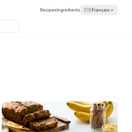
Recipes
Ingredients
🇫🇷
Français