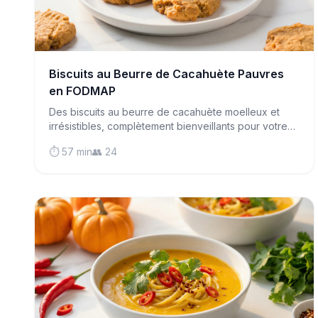
Biscuits au Beurre de Cacahuète Pauvres
en FODMAP
Des biscuits au beurre de cacahuète moelleux et
irrésistibles, complètement bienveillants pour votre
intestin ! Ces classiques incontournables prouvent
⏱️ 57 min
👥 24
que vous n'avez pas besoin de sacrifier la saveur
en suivant un régime pauvre en FODMAP.