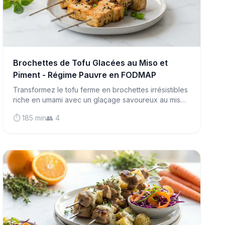
Brochettes de Tofu Glacées au Miso et
Piment - Régime Pauvre en FODMAP
Transformez le tofu ferme en brochettes irrésistibles
riche en umami avec un glaçage savoureux au miso
et piment. Parfait pour la saison des grillades ou les
⏱️ 185 min
👥 4
dîners en semaine qui impressionnent.