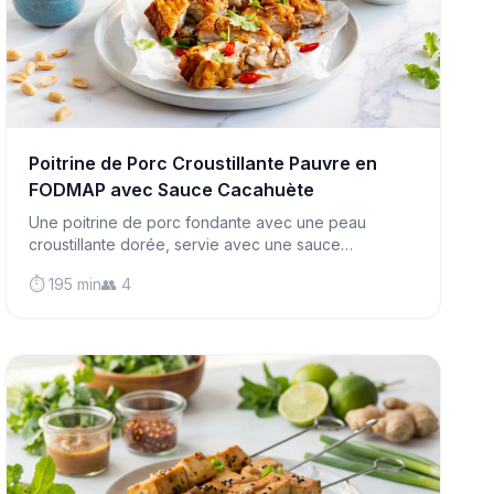
Poitrine de Porc Croustillante Pauvre en
FODMAP avec Sauce Cacahuète
Une poitrine de porc fondante avec une peau
croustillante dorée, servie avec une sauce
cacahuète riche et du riz à la noix de coco parfumé.
⏱️ 195 min
👥 4
Un vrai réconfort qui convient aux personnes
atteintes du SII !