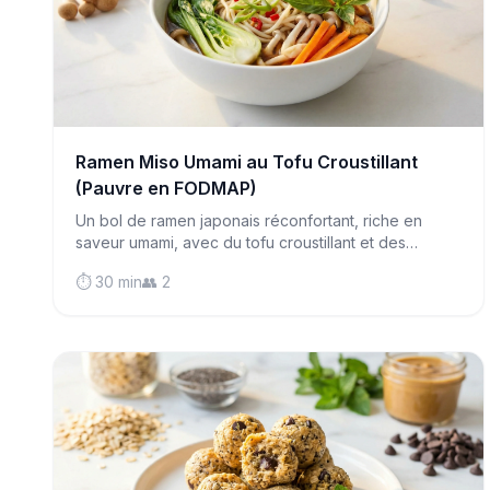
Ramen Miso Umami au Tofu Croustillant
(Pauvre en FODMAP)
Un bol de ramen japonais réconfortant, riche en
saveur umami, avec du tofu croustillant et des
légumes tendres—prêt en 30 minutes et totalement
⏱️ 30 min
👥 2
respectueux de votre système digestif.