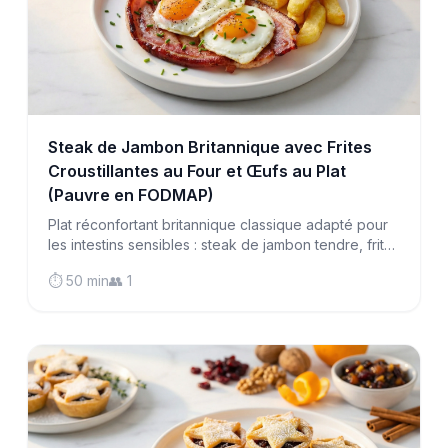
Steak de Jambon Britannique avec Frites
Croustillantes au Four et Œufs au Plat
(Pauvre en FODMAP)
Plat réconfortant britannique classique adapté pour
les intestins sensibles : steak de jambon tendre, frites
dorées au four, œufs parfaitement frits et tomates
⏱️ 50 min
👥 1
rôties dans un repas satisfaisant.