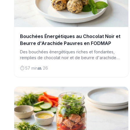
Bouchées Énergétiques au Chocolat Noir et
Beurre d'Arachide Pauvres en FODMAP
Des bouchées énergétiques riches et fondantes,
remplies de chocolat noir et de beurre d'arachide—
la collation parfaite pour votre digestion qui a le goût
⏱️ 57 min
👥 26
d'un dessert mais qui vous donne de l'énergie toute
la journée.