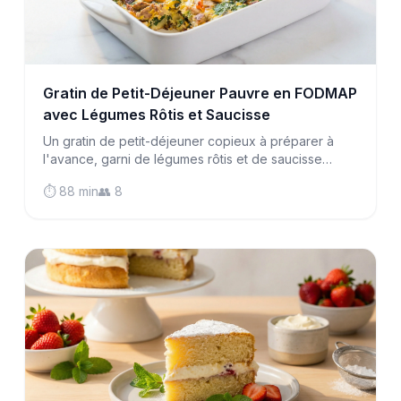
Gratin de Petit-Déjeuner Pauvre en FODMAP
avec Légumes Rôtis et Saucisse
Un gratin de petit-déjeuner copieux à préparer à
l'avance, garni de légumes rôtis et de saucisse
savoureuse—parfait pour la préparation des repas
⏱️ 88 min
👥 8
et doux pour les estomacs sensibles.