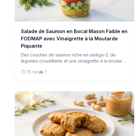
Salade de Saumon en Bocal Mason Faible en
FODMAP avec Vinaigrette à la Moutarde
Piquante
Des couches de saumon riche en oméga-3, de
légumes croustillants et une vinaigrette à la moutarde
piquante créent le déjeuner portable faible en
⏱️ 35 min
👥 1
FODMAP ultime qui reste frais pendant des jours.