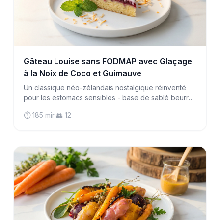
Gâteau Louise sans FODMAP avec Glaçage
à la Noix de Coco et Guimauve
Un classique néo-zélandais nostalgique réinventé
pour les estomacs sensibles - base de sablé beurré,
confiture de framboise et glaçage moelleux à la noix
⏱️ 185 min
👥 12
de coco et meringue, entièrement compatible avec
le régime pauvre en FODMAP.