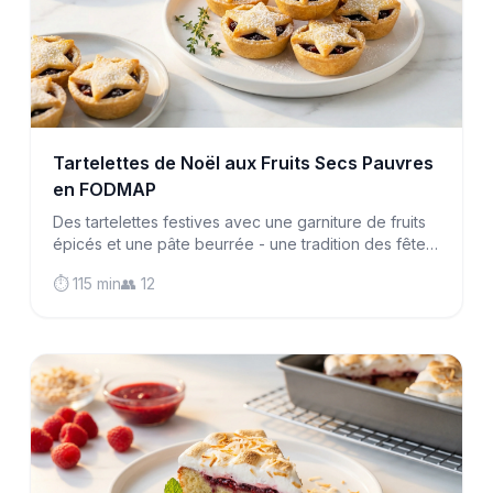
Tartelettes de Noël aux Fruits Secs Pauvres
en FODMAP
Des tartelettes festives avec une garniture de fruits
épicés et une pâte beurrée - une tradition des fêtes
rendue compatible avec le syndrome de l'intestin
⏱️ 115 min
👥 12
irritable sans compromettre la saveur classique de
Noël.