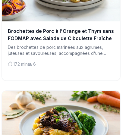
Brochettes de Porc à l'Orange et Thym sans
FODMAP avec Salade de Ciboulette Fraîche
Des brochettes de porc marinées aux agrumes,
juteuses et savoureuses, accompagnées d'une
salade croquante et acidulée : le repas parfait qui
⏱️ 172 min
👥 6
plaît à tous et qui est doux pour les estomacs
sensibles, tout en offrant une saveur intense.