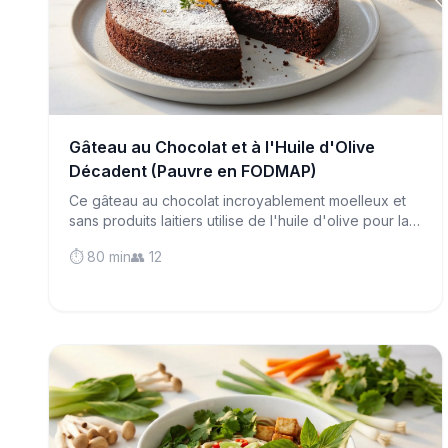
Gâteau au Chocolat et à l'Huile d'Olive
Décadent (Pauvre en FODMAP)
Ce gâteau au chocolat incroyablement moelleux et
sans produits laitiers utilise de l'huile d'olive pour la
richesse et de la poudre d'amandes pour une mie
⏱️ 80 min
👥 12
tendre qui fond sur la langue.