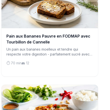
Pain aux Bananes Pauvre en FODMAP avec
Tourbillon de Cannelle
Un pain aux bananes moelleux et tendre qui
respecte votre digestion - parfaitement sucré avec
une pointe de cannelle et sans risque pour les
⏱️ 70 min
👥 12
personnes souffrant du syndrome de l'intestin
irritable.