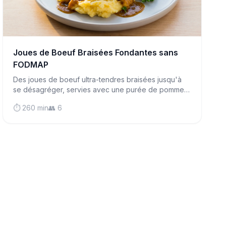
Joues de Boeuf Braisées Fondantes sans
FODMAP
Des joues de boeuf ultra-tendres braisées jusqu'à
se désagréger, servies avec une purée de pommes
de terre soyeuse et une sauce riche—du vrai
⏱️ 260 min
👥 6
réconfort qui respecte votre digestion.