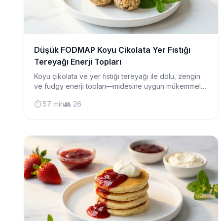
Düşük FODMAP Koyu Çikolata Yer Fıstığı
Tereyağı Enerji Topları
Koyu çikolata ve yer fıstığı tereyağı ile dolu, zengin
ve fudgy enerji topları—midesine uygun mükemmel
bir atıştırmalık, tatlı gibi tadında ama gün boyu
⏱️ 57 min
👥 26
enerjinizi artırır.