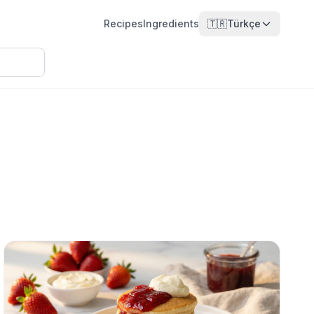
Recipes
Ingredients
🇹🇷
Türkçe