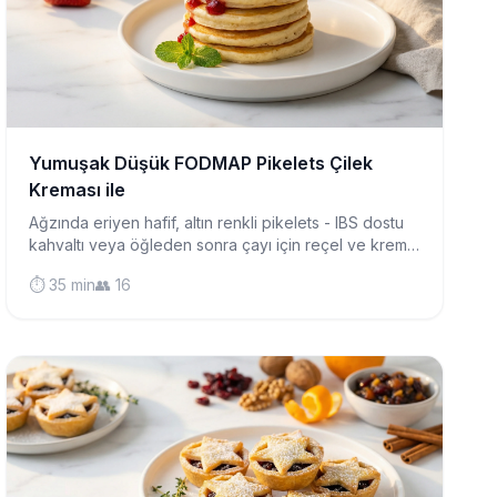
Yumuşak Düşük FODMAP Pikelets Çilek
Kreması ile
Ağzında eriyen hafif, altın renkli pikelets - IBS dostu
kahvaltı veya öğleden sonra çayı için reçel ve krema
ile mükemmel!
⏱️ 35 min
👥 16