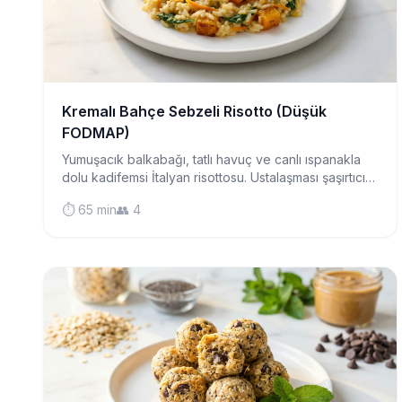
Kremalı Bahçe Sebzeli Risotto (Düşük
FODMAP)
Yumuşacık balkabağı, tatlı havuç ve canlı ıspanakla
dolu kadifemsi İtalyan risottosu. Ustalaşması şaşırtıcı
derecede kolay, rahatlatıcı bir düşük FODMAP akşam
⏱️ 65 min
👥 4
yemeği.