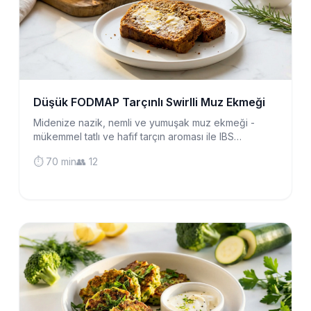
Düşük FODMAP Tarçınlı Swirlli Muz Ekmeği
Midenize nazik, nemli ve yumuşak muz ekmeği -
mükemmel tatlı ve hafif tarçın aroması ile IBS
hastalarının endişe etmeden tadabileceği bir lezzet.
⏱️ 70 min
👥 12