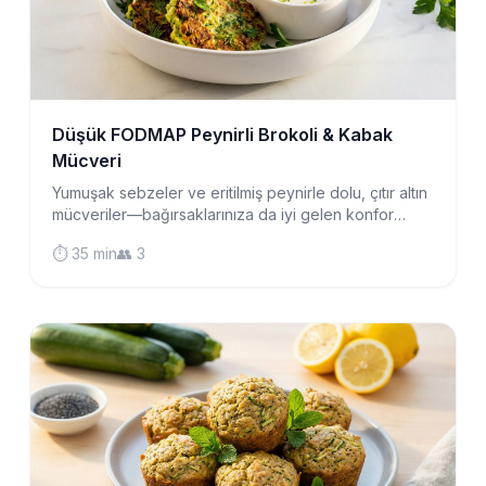
Düşük FODMAP Peynirli Brokoli & Kabak
Mücveri
Yumuşak sebzeler ve eritilmiş peynirle dolu, çıtır altın
mücveriler—bağırsaklarınıza da iyi gelen konfor
yemeği. Kahvaltı, öğle yemeği veya lezzetli bir
⏱️ 35 min
👥 3
atıştırmalık için mükemmel.