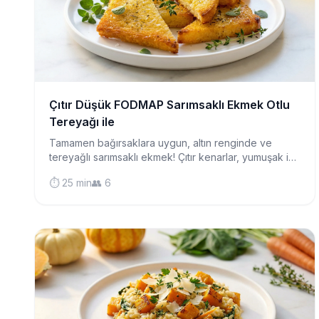
Çıtır Düşük FODMAP Sarımsaklı Ekmek Otlu
Tereyağı ile
Tamamen bağırsaklara uygun, altın renginde ve
tereyağlı sarımsaklı ekmek! Çıtır kenarlar, yumuşak iç
ve lezzet dolu—her yemeğin mükemmel yanı.
⏱️ 25 min
👥 6