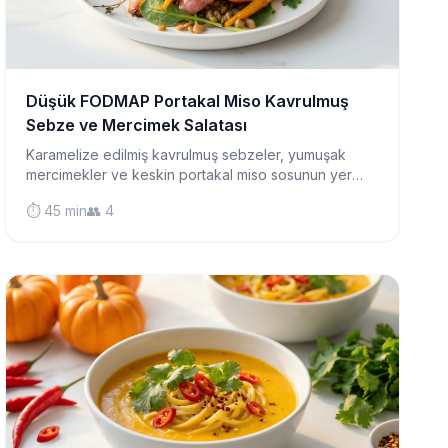
Düşük FODMAP Portakal Miso Kavrulmuş
Sebze ve Mercimek Salatası
Karamelize edilmiş kavrulmuş sebzeler, yumuşak
mercimekler ve keskin portakal miso sosunun yer
aldığı, Asya'dan ilham alan canlı bir salata.
⏱️ 45 min
👥 4