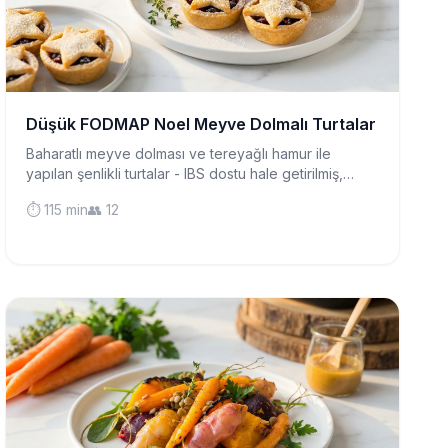
Düşük FODMAP Noel Meyve Dolmalı Turtalar
Baharatlı meyve dolması ve tereyağlı hamur ile
yapılan şenlikli turtalar - IBS dostu hale getirilmiş,
klasik Noel lezzetinden ödün vermeden yapılan bir
⏱️ 115 min
👥 12
tatil geleneği.