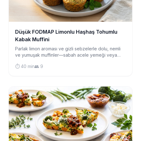
Düşük FODMAP Limonlu Haşhaş Tohumlu
Kabak Muffini
Parlak limon aroması ve gizli sebzelerle dolu, nemli
ve yumuşak muffinler—sabah acele yemeği veya
midenize nazik bir öğleden sonra atıştırması için
⏱️ 40 min
👥 9
mükemmel.