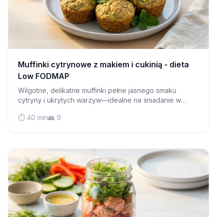
Muffinki cytrynowe z makiem i cukinią - dieta
Low FODMAP
Wilgotne, delikatne muffinki pełne jasnego smaku
cytryny i ukrytych warzyw—idealne na śniadanie w
biegu lub popołudniową przekąskę, która jest łagodna
⏱️ 40 min
👥 9
dla Twojego żołądka.