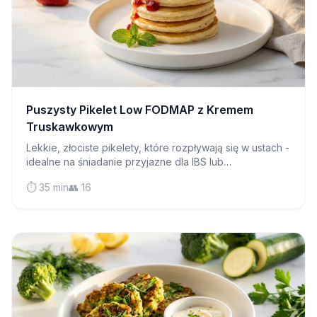
Puszysty Pikelet Low FODMAP z Kremem
Truskawkowym
Lekkie, złociste pikelety, które rozpływają się w ustach -
idealne na śniadanie przyjazne dla IBS lub
popołudniową herbatę z dżemem i kremem!
⏱️ 35 min
👥 16