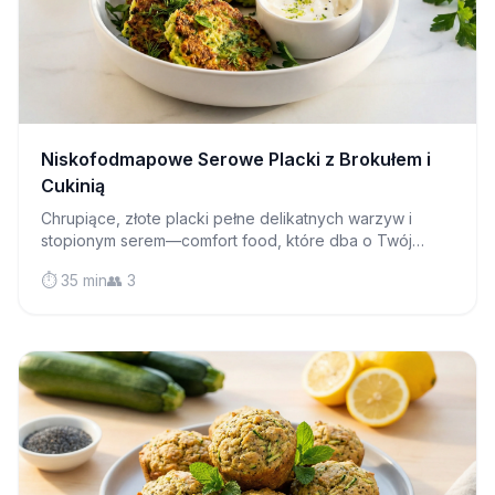
Niskofodmapowe Serowe Placki z Brokułem i
Cukinią
Chrupiące, złote placki pełne delikatnych warzyw i
stopionym serem—comfort food, które dba o Twój
układ trawienny. Idealne na śniadanie, lunch lub słony
⏱️ 35 min
👥 3
przekąs.