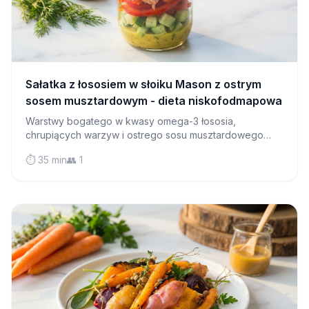
Sałatka z łososiem w słoiku Mason z ostrym
sosem musztardowym - dieta niskofodmapowa
Warstwy bogatego w kwasy omega-3 łososia,
chrupiących warzyw i ostrego sosu musztardowego
tworzą idealny obiad do zabrania ze sobą, który
⏱️ 35 min
👥 1
pozostaje świeży przez wiele dni.