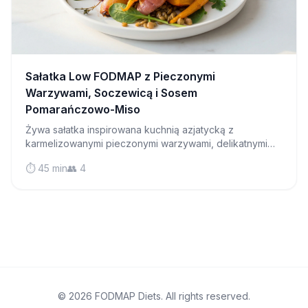
Sałatka Low FODMAP z Pieczonymi
Warzywami, Soczewicą i Sosem
Pomarańczowo-Miso
Żywa sałatka inspirowana kuchnią azjatycką z
karmelizowanymi pieczonymi warzywami, delikatnymi
soczewicą i pikantnym sosem pomarańczowo-miso,
⏱️ 45 min
👥 4
który będzie Cię kusić do kolejnej porcji.
© 2026 FODMAP Diets. All rights reserved.