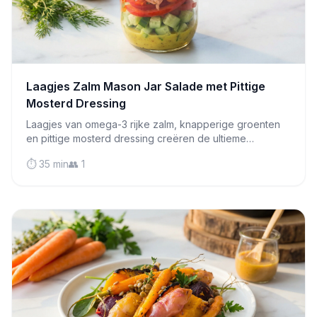
Laagjes Zalm Mason Jar Salade met Pittige
Mosterd Dressing
Laagjes van omega-3 rijke zalm, knapperige groenten
en pittige mosterd dressing creëren de ultieme
draagbare low FODMAP lunch die dagen vers blijft.
⏱️ 35 min
👥 1