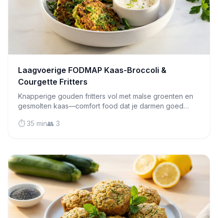
Laagvoerige FODMAP Kaas-Broccoli &
Courgette Fritters
Knapperige gouden fritters vol met malse groenten en
gesmolten kaas—comfort food dat je darmen goed
doet. Perfect voor het ontbijt, lunch of een hartige
⏱️ 35 min
👥 3
snack.