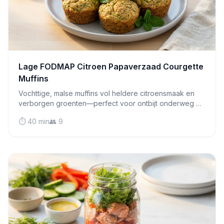
Lage FODMAP Citroen Papaverzaad Courgette
Muffins
Vochttige, malse muffins vol heldere citroensmaak en
verborgen groenten—perfect voor ontbijt onderweg of
een middagsnack die zacht voor je darmen is.
⏱️ 40 min
👥 9