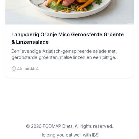
Laagvoerig Oranje Miso Geroosterde Groente
& Linzensalade
Een levendige Aziatisch-geïnspireerde salade met
geroosterde groenten, malse linzen en een pittige
oranje misodressing die je naar meer doet grijpen.
⏱️ 45 min
👥 4
© 2026 FODMAP Diets. All rights reserved.
Helping you eat well with IBS.