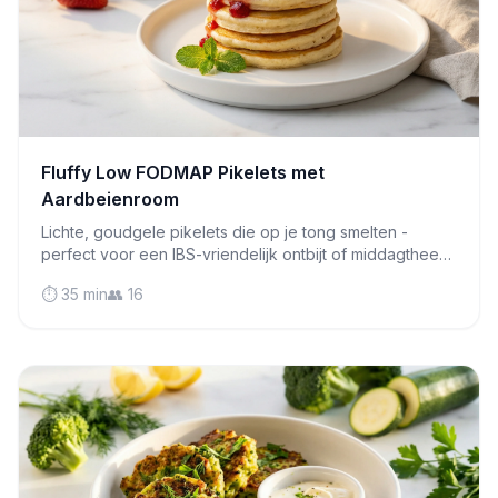
Fluffy Low FODMAP Pikelets met
Aardbeienroom
Lichte, goudgele pikelets die op je tong smelten -
perfect voor een IBS-vriendelijk ontbijt of middagthee
met jam en slagroom!
⏱️ 35 min
👥 16