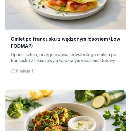
Omlet po francusku z wędzonym łososiem (Low
FODMAP)
Opanuj sztukę przygotowania jedwabistego omletu po
francusku z luksusowym wędzonym łososiem. Gotowy w
kilka minut, ten bogaty w białko omlet jest łagodny dla
⏱️ 8 min
👥 1
wrażliwych żołądków.