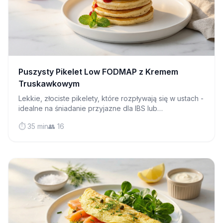
Puszysty Pikelet Low FODMAP z Kremem
Truskawkowym
Lekkie, złociste pikelety, które rozpływają się w ustach -
idealne na śniadanie przyjazne dla IBS lub
popołudniową herbatę z dżemem i kremem!
⏱️ 35 min
👥 16