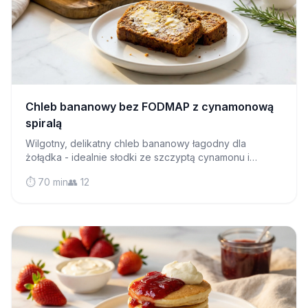
Chleb bananowy bez FODMAP z cynamonową
spiralą
Wilgotny, delikatny chleb bananowy łagodny dla
żołądka - idealnie słodki ze szczyptą cynamonu i
bezpieczny dla osób z IBS, które mogą go cieszyć się
⏱️ 70 min
👥 12
bez obaw.