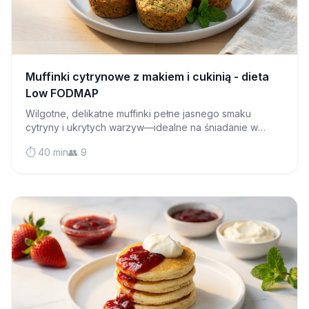
Muffinki cytrynowe z makiem i cukinią - dieta
Low FODMAP
Wilgotne, delikatne muffinki pełne jasnego smaku
cytryny i ukrytych warzyw—idealne na śniadanie w
biegu lub popołudniową przekąskę, która jest łagodna
⏱️ 40 min
👥 9
dla Twojego żołądka.