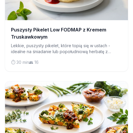
Puszysty Pikelet Low FODMAP z Kremem
Truskawkowym
Lekkie, puszysty pikelet, które topią się w ustach -
idealne na śniadanie lub popołudniową herbatę z
dżemem i śmietaną. Przyjazne dla IBS i absolutnie
⏱️ 30 min
👥 16
pyszne!