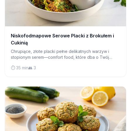
Niskofodmapowe Serowe Placki z Brokułem i
Cukinią
Chrupiące, złote placki pełne delikatnych warzyw i
stopionym serem—comfort food, które dba o Twój
układ trawienny. Idealne na śniadanie, lunch lub słony
⏱️ 35 min
👥 3
przekąs.