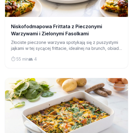
Niskofodmapowa Frittata z Pieczonymi
Warzywami i Zielonymi Fasolkami
Złociste pieczone warzywa spotykają się z puszystymi
jajkami w tej sycącej frittacie, idealnej na brunch, obiad
lub lekką kolację. Pyszny sposób na ciesz się
⏱️ 55 min
👥 4
warzywami bezpiecznym dla diety low FODMAP.