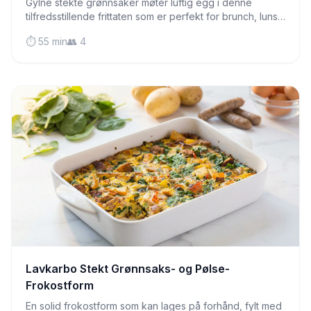
Gylne stekte grønnsaker møter luftig egg i denne
tilfredsstillende frittaten som er perfekt for brunch, lunsj
eller en lett middag. En deilig måte å nyte FODMAP-
⏱️ 55 min
👥 4
vennlige grønnsaker på.
Lavkarbo Stekt Grønnsaks- og Pølse-
Frokostform
En solid frokostform som kan lages på forhånd, fylt med