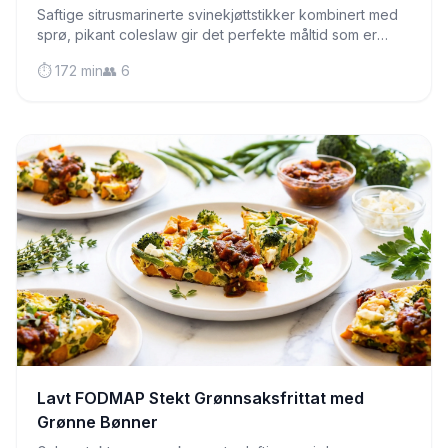
Saftige sitrusmarinerte svinekjøttstikker kombinert med
sprø, pikant coleslaw gir det perfekte måltid som er
skånsomt for følsom mage og fullt av smak.
⏱️ 172 min
👥 6
Lavt FODMAP Stekt Grønnsaksfrittat med
Grønne Bønner