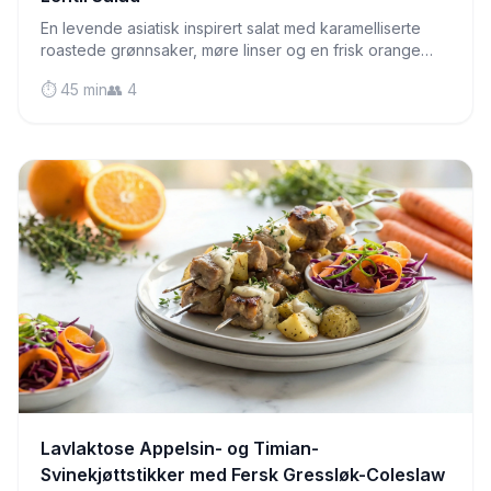
En levende asiatisk inspirert salat med karamelliserte
roastede grønnsaker, møre linser og en frisk orange
miso-dressing som får deg til å ta deg en ekstra porsjon.
⏱️ 45 min
👥 4
Lavlaktose Appelsin- og Timian-
Svinekjøttstikker med Fersk Gressløk-Coleslaw