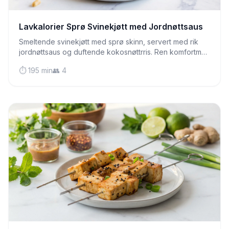
Lavkalorier Sprø Svinekjøtt med Jordnøttsaus
Smeltende svinekjøtt med sprø skinn, servert med rik
jordnøttsaus og duftende kokosnøttrris. Ren komfortmat
som er IBS-vennlig!
⏱️ 195 min
👥 4