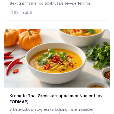
stekt grønnsaker og smakfull pølse—perfekt for
måltidsplanlegging og skånsom for følsom mage.
⏱️ 88 min
👥 8
Kremete Thai Gresskarsuppe med Nudler (Lav
FODMAP)
Silkete kokosnøtt-gresskarbuljong møter risnudler i