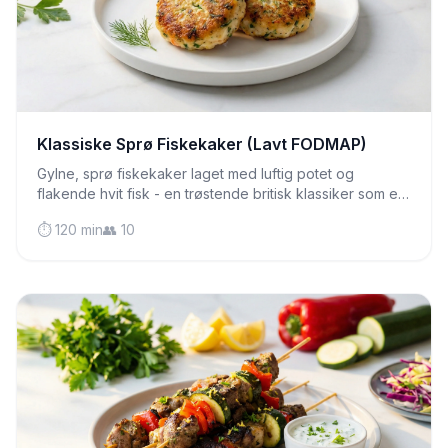
Klassiske Sprø Fiskekaker (Lavt FODMAP)
Gylne, sprø fiskekaker laget med luftig potet og
flakende hvit fisk - en trøstende britisk klassiker som er
skånsom mot sensitiv mage og perfekt til
⏱️ 120 min
👥 10
hverdagsmiddager.