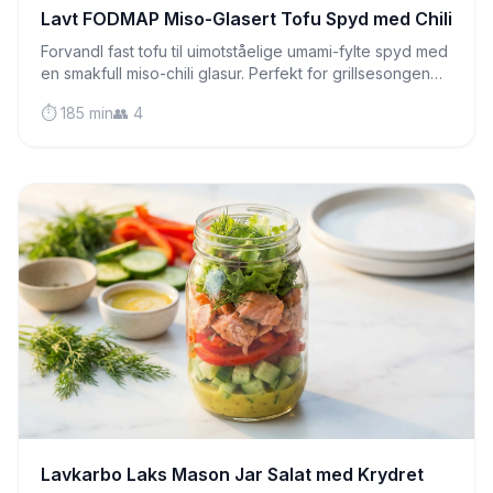
Lavt FODMAP Miso-Glasert Tofu Spyd med Chili
Forvandl fast tofu til uimotståelige umami-fylte spyd med
en smakfull miso-chili glasur. Perfekt for grillsesongen
eller hverdagsmiddager som imponerer.
⏱️ 185 min
👥 4
Lavkarbo Laks Mason Jar Salat med Krydret