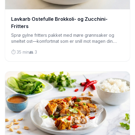
Lavkarb Ostefulle Brokkoli- og Zucchini-
Fritters
Sprø gylne fritters pakket med møre grønnsaker og
smeltet ost—komfortmat som er snill mot magen din.
Perfekt til frokost, lunsj eller som en pikant snack.
⏱️ 35 min
👥 3