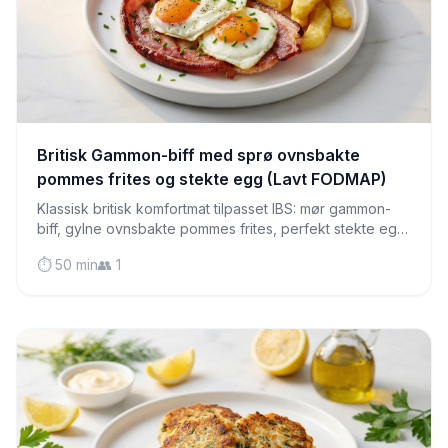
Britisk Gammon-biff med sprø ovnsbakte
pommes frites og stekte egg (Lavt FODMAP)
Klassisk britisk komfortmat tilpasset IBS: mør gammon-
biff, gylne ovnsbakte pommes frites, perfekt stekte egg
og ovnsbakte tomater i ett tilfredsstillende måltid.
⏱️ 50 min
👥 1