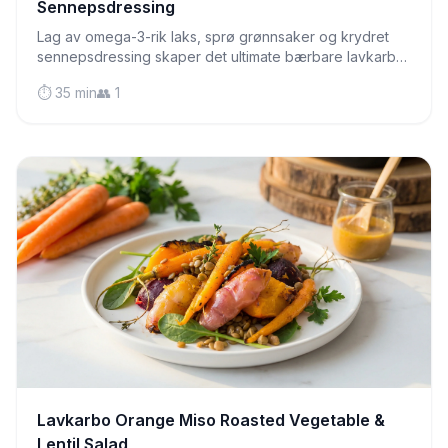
Sennepsdressing
Lag av omega-3-rik laks, sprø grønnsaker og krydret
sennepsdressing skaper det ultimate bærbare lavkarbo-
lunsjmåltid som holder seg frisk i flere dager.
⏱️ 35 min
👥 1
Lavkarbo Orange Miso Roasted Vegetable &
Lentil Salad