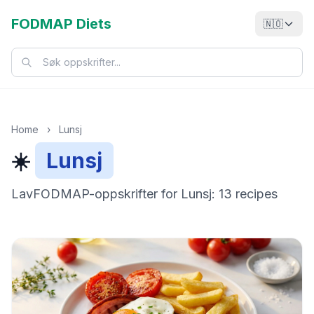
FODMAP Diets
🇳🇴
Home
›
Lunsj
☀️
Lunsj
LavFODMAP-oppskrifter for Lunsj: 13 recipes