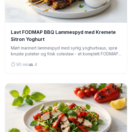
Lavt FODMAP BBQ Lammespyd med Kremete
Sitron Yoghurt
Mørt marinert lammespyd med syrlig yoghurtsaus, sprø
knuste poteter og frisk coleslaw - et komplett FODMAP-
vennlig festmåltid som er perfekt for sommergrilling.
⏱️ 90 min
👥 4