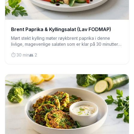
Brent Paprika & Kyllingsalat (Lav FODMAP)
Mørt stekt kylling møter røykbrent paprika i denne
livlige, magevenlige salaten som er klar på 30 minutter—
perfekt for travle hverdagskvelder.
⏱️ 30 min
👥 2