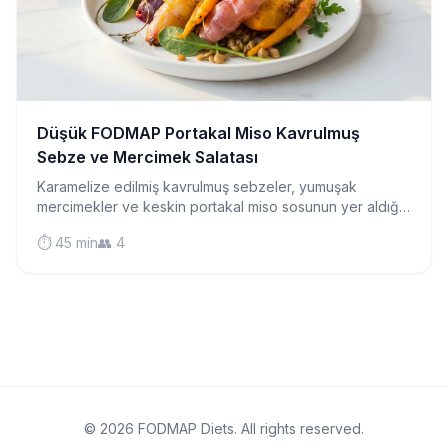
Düşük FODMAP Portakal Miso Kavrulmuş
Sebze ve Mercimek Salatası
Karamelize edilmiş kavrulmuş sebzeler, yumuşak
mercimekler ve keskin portakal miso sosunun yer aldığı,
Asya'dan ilham alan canlı bir salata.
⏱️ 45 min
👥 4
© 2026 FODMAP Diets. All rights reserved.