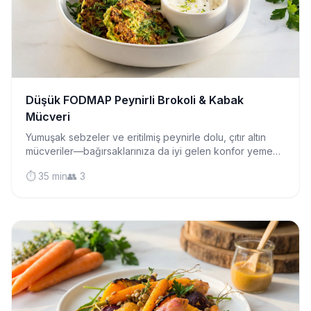
Düşük FODMAP Peynirli Brokoli & Kabak
Mücveri
Yumuşak sebzeler ve eritilmiş peynirle dolu, çıtır altın
mücveriler—bağırsaklarınıza da iyi gelen konfor yemeği.
Kahvaltı, öğle yemeği veya lezzetli bir atıştırmalık için
⏱️ 35 min
👥 3
mükemmel.