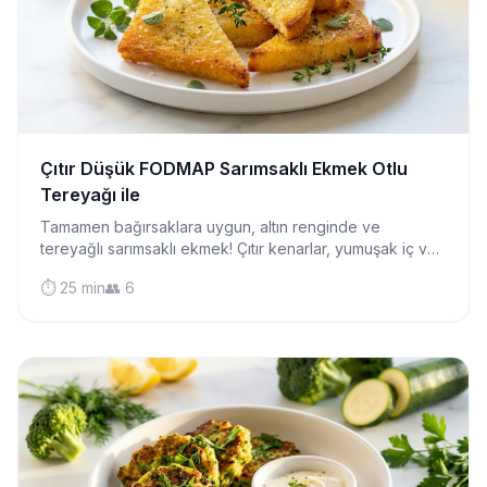
Çıtır Düşük FODMAP Sarımsaklı Ekmek Otlu
Tereyağı ile
Tamamen bağırsaklara uygun, altın renginde ve
tereyağlı sarımsaklı ekmek! Çıtır kenarlar, yumuşak iç ve
lezzet dolu—her yemeğin mükemmel yanı.
⏱️ 25 min
👥 6