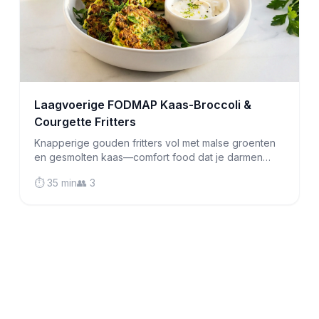
Laagvoerige FODMAP Kaas-Broccoli &
Courgette Fritters
Knapperige gouden fritters vol met malse groenten
en gesmolten kaas—comfort food dat je darmen
goed doet. Perfect voor het ontbijt, lunch of een
⏱️ 35 min
👥 3
hartige snack.