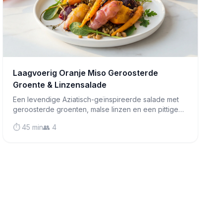
Laagvoerig Oranje Miso Geroosterde
Groente & Linzensalade
Een levendige Aziatisch-geïnspireerde salade met
geroosterde groenten, malse linzen en een pittige
oranje misodressing die je naar meer doet grijpen.
⏱️ 45 min
👥 4