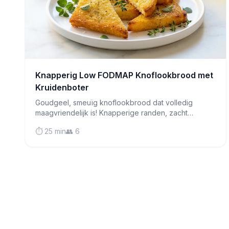
Knapperig Low FODMAP Knoflookbrood met
Kruidenboter
Goudgeel, smeuïg knoflookbrood dat volledig
maagvriendelijk is! Knapperige randen, zacht
binnenin, en vol smaak—de perfecte bijgerecht bij
⏱️ 25 min
👥 6
elke maaltijd.