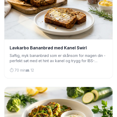
Lavkarbo Bananbrød med Kanel Swirl
Saftig, myk bananbrød som er skånsom for magen din -
perfekt søt med et hint av kanel og trygg for IBS-
lidende å nyte uten bekymring.
⏱️ 70 min
👥 12