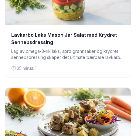
Lavkarbo Laks Mason Jar Salat med Krydret
Sennepsdressing
Lag av omega-3-rik laks, sprø grønnsaker og krydret
sennepsdressing skaper det ultimate bærbare lavkarbo-
lunsjmåltid som holder seg frisk i flere dager.
⏱️ 35 min
👥 1