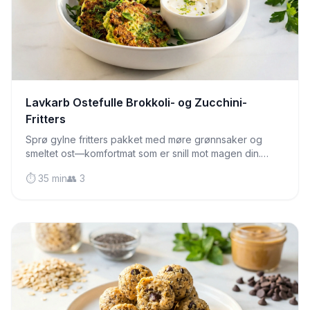
Lavkarb Ostefulle Brokkoli- og Zucchini-
Fritters
Sprø gylne fritters pakket med møre grønnsaker og
smeltet ost—komfortmat som er snill mot magen din.
Perfekt til frokost, lunsj eller som en pikant snack.
⏱️ 35 min
👥 3