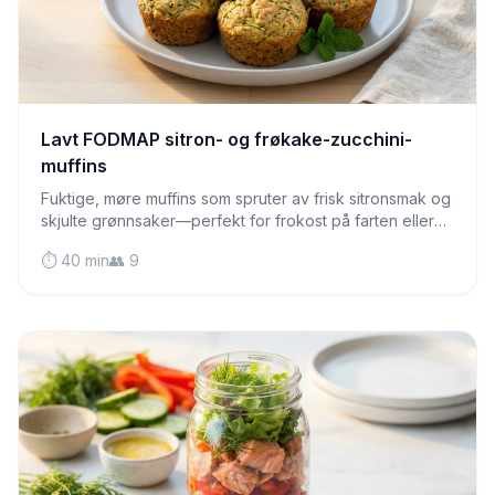
Lavt FODMAP sitron- og frøkake-zucchini-
muffins
Fuktige, møre muffins som spruter av frisk sitronsmak og
skjulte grønnsaker—perfekt for frokost på farten eller
en ettermiddagssnack som er mild for magen din.
⏱️ 40 min
👥 9