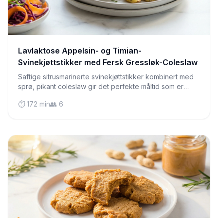
Lavlaktose Appelsin- og Timian-
Svinekjøttstikker med Fersk Gressløk-Coleslaw
Saftige sitrusmarinerte svinekjøttstikker kombinert med
sprø, pikant coleslaw gir det perfekte måltid som er
skånsomt for følsom mage og fullt av smak.
⏱️ 172 min
👥 6