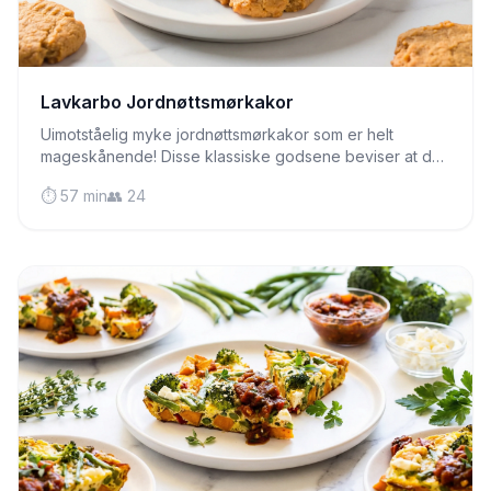
Lavkarbo Jordnøttsmørkakor
Uimotståelig myke jordnøttsmørkakor som er helt
mageskånende! Disse klassiske godsene beviser at du
ikke trenger å ofre smak på en lavkarbo-diett.
⏱️ 57 min
👥 24