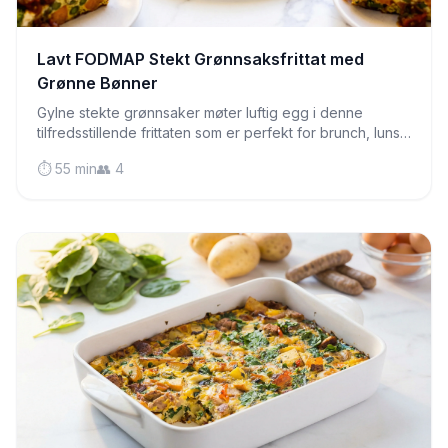
Lavt FODMAP Stekt Grønnsaksfrittat med
Grønne Bønner
Gylne stekte grønnsaker møter luftig egg i denne
tilfredsstillende frittaten som er perfekt for brunch, lunsj
eller en lett middag. En deilig måte å nyte FODMAP-
⏱️ 55 min
👥 4
vennlige grønnsaker på.