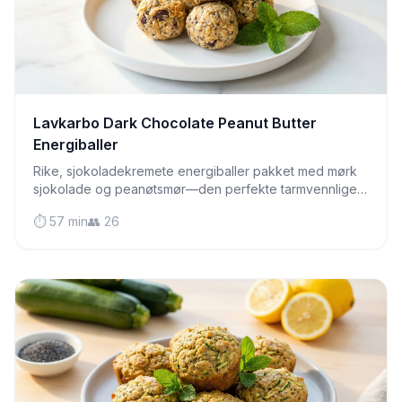
Lavkarbo Dark Chocolate Peanut Butter
Energiballer
Rike, sjokoladekremete energiballer pakket med mørk
sjokolade og peanøtsmør—den perfekte tarmvennlige
snacken som smaker som dessert, men gir deg energi
⏱️ 57 min
👥 26
hele dagen.