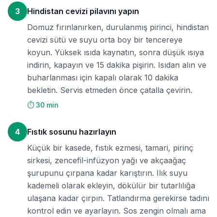
3
Hindistan cevizi pilavını yapın
Domuz fırınlanırken, durulanmış pirinci, hindistan
cevizi sütü ve suyu orta boy bir tencereye
koyun. Yüksek ısıda kaynatın, sonra düşük ısıya
indirin, kapayın ve 15 dakika pişirin. Isıdan alın ve
buharlanması için kapalı olarak 10 dakika
bekletin. Servis etmeden önce çatalla çevirin.
⏱️ 30 min
4
Fıstık sosunu hazırlayın
Küçük bir kasede, fıstık ezmesi, tamari, pirinç
sirkesi, zencefil-infüzyon yağı ve akçaağaç
şurupunu çırpana kadar karıştırın. Ilık suyu
kademeli olarak ekleyin, dökülür bir tutarlılığa
ulaşana kadar çırpın. Tatlandırma gerekirse tadını
kontrol edin ve ayarlayın. Sos zengin olmalı ama