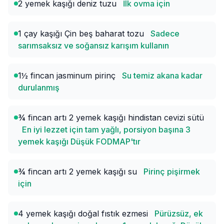
2 yemek kaşığı deniz tuzu
İlk ovma için
1 çay kaşığı Çin beş baharat tozu
Sadece
sarımsaksız ve soğansız karışım kullanın
1½ fincan jasminum pirinç
Su temiz akana kadar
durulanmış
¾ fincan artı 2 yemek kaşığı hindistan cevizi sütü
En iyi lezzet için tam yağlı, porsiyon başına 3
yemek kaşığı Düşük FODMAP'tır
¾ fincan artı 2 yemek kaşığı su
Pirinç pişirmek
için
4 yemek kaşığı doğal fıstık ezmesi
Pürüzsüz, ek