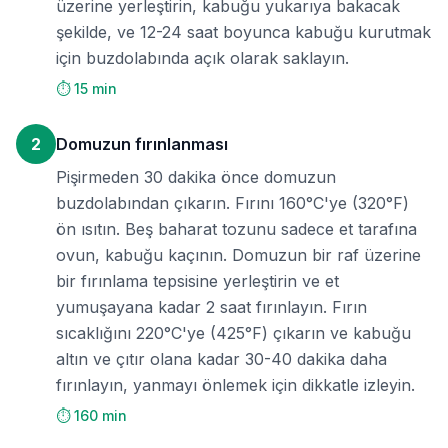
üzerine yerleştirin, kabuğu yukarıya bakacak
şekilde, ve 12-24 saat boyunca kabuğu kurutmak
için buzdolabında açık olarak saklayın.
⏱️ 15 min
2
Domuzun fırınlanması
Pişirmeden 30 dakika önce domuzun
buzdolabından çıkarın. Fırını 160°C'ye (320°F)
ön ısıtın. Beş baharat tozunu sadece et tarafına
ovun, kabuğu kaçının. Domuzun bir raf üzerine
bir fırınlama tepsisine yerleştirin ve et
yumuşayana kadar 2 saat fırınlayın. Fırın
sıcaklığını 220°C'ye (425°F) çıkarın ve kabuğu
altın ve çıtır olana kadar 30-40 dakika daha
fırınlayın, yanmayı önlemek için dikkatle izleyin.
⏱️ 160 min