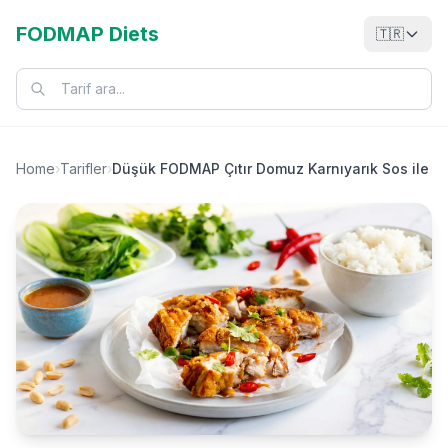
FODMAP Diets
🇹🇷
Home
›
Tarifler
›
Düşük FODMAP Çıtır Domuz Karnıyarık Sos ile