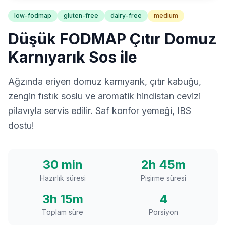
low-fodmap
gluten-free
dairy-free
medium
Düşük FODMAP Çıtır Domuz
Karnıyarık Sos ile
Ağzında eriyen domuz karnıyarık, çıtır kabuğu,
zengin fıstık soslu ve aromatik hindistan cevizi
pilavıyla servis edilir. Saf konfor yemeği, IBS
dostu!
30 min
2h 45m
Hazırlık süresi
Pişirme süresi
3h 15m
4
Toplam süre
Porsiyon