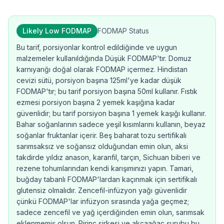
Likely Low FODMAP
FODMAP Status
Bu tarif, porsiyonlar kontrol edildiğinde ve uygun
malzemeler kullanıldığında Düşük FODMAP'tır. Domuz
karnıyarığı doğal olarak FODMAP içermez. Hindistan
cevizi sütü, porsiyon başına 125ml'ye kadar düşük
FODMAP'tır; bu tarif porsiyon başına 50ml kullanır. Fıstık
ezmesi porsiyon başına 2 yemek kaşığına kadar
güvenlidir; bu tarif porsiyon başına 1 yemek kaşığı kullanır.
Bahar soğanlarının sadece yeşil kısımlarını kullanın, beyaz
soğanlar fruktanlar içerir. Beş baharat tozu sertifikalı
sarımsaksız ve soğansız olduğundan emin olun, aksi
takdirde yıldız anason, karanfil, tarçın, Sichuan biberi ve
rezene tohumlarından kendi karışımınızı yapın. Tamari,
buğday tabanlı FODMAP'lardan kaçınmak için sertifikalı
glutensiz olmalıdır. Zencefil-infüzyon yağı güvenlidir
çünkü FODMAP'lar infüzyon sırasında yağa geçmez;
sadece zencefil ve yağ içerdiğinden emin olun, sarımsak
eklenmemiş olsun. Pirinç sirkesi ve akçaağaç şurubu bu