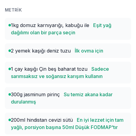
METRIK
1kg domuz karnıyarığı, kabuğu ile
Eşit yağ
dağılımı olan bir parça seçin
2 yemek kaşığı deniz tuzu
İlk ovma için
1 çay kaşığı Çin beş baharat tozu
Sadece
sarımsaksız ve soğansız karışım kullanın
300g jasminum pirinç
Su temiz akana kadar
durulanmış
200ml hindistan cevizi sütü
En iyi lezzet için tam
yağlı, porsiyon başına 50ml Düşük FODMAP'tır