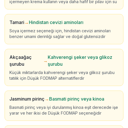
içermeyen krema kullanın veya daha hafif bir pilav için su
Tamari
→
Hindistan cevizi aminoları
Soya içermez seçeneği için, hindistan cevizi aminoları
benzer umami derinliği sağlar ve doğal glutensizdir
Akçaağaç
Kahverengi şeker veya glikoz
→
şurubu
şurubu
Küçük miktarlarda kahverengi şeker veya glikoz şurubu
tatılık için Düşük FODMAP alternatiflerdir
Jasminum pirinç
→
Basmati pirinç veya kinoa
Basmati pirinç veya iyi durulanmış kinoa eşit derecede işe
yarar ve her ikisi de Düşük FODMAP seçeneğidir