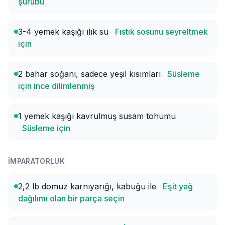
şurubu
3-4 yemek kaşığı ılık su
Fıstık sosunu seyreltmek
için
2 bahar soğanı, sadece yeşil kısımları
Süsleme
için ince dilimlenmiş
1 yemek kaşığı kavrulmuş susam tohumu
Süsleme için
İMPARATORLUK
2,2 lb domuz karnıyarığı, kabuğu ile
Eşit yağ
dağılımı olan bir parça seçin