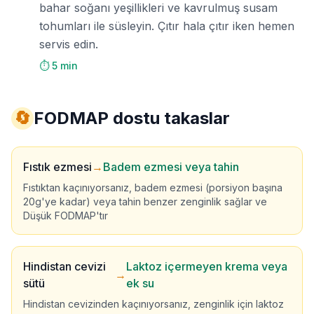
bahar soğanı yeşillikleri ve kavrulmuş susam
tohumları ile süsleyin. Çıtır hala çıtır iken hemen
servis edin.
⏱️ 5 min
🔄
FODMAP dostu takaslar
Fıstık ezmesi
→
Badem ezmesi veya tahin
Fıstıktan kaçınıyorsanız, badem ezmesi (porsiyon başına
20g'ye kadar) veya tahin benzer zenginlik sağlar ve
Düşük FODMAP'tır
Hindistan cevizi
Laktoz içermeyen krema veya
→
sütü
ek su
Hindistan cevizinden kaçınıyorsanız, zenginlik için laktoz