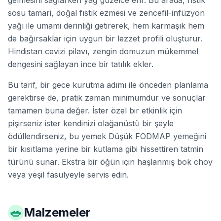
gelmesini sağlarken yağ güzelce erir. Bu arada, fıstık
sosu tamari, doğal fıstık ezmesi ve zencefil-infüzyon
yağı ile umami derinliği getirerek, hem karmaşık hem
de bağırsaklar için uygun bir lezzet profili oluşturur.
Hindistan cevizi pilavı, zengin domuzun mükemmel
dengesini sağlayan ince bir tatılık ekler.
Bu tarif, bir gece kurutma adımı ile önceden planlama
gerektirse de, pratik zaman minimumdur ve sonuçlar
tamamen buna değer. İster özel bir etkinlik için
pişirseniz ister kendinizi olağanüstü bir şeyle
ödüllendirseniz, bu yemek Düşük FODMAP yemeğini
bir kısıtlama yerine bir kutlama gibi hissettiren tatmin
türünü sunar. Ekstra bir öğün için haşlanmış bok choy
veya yeşil fasulyeyle servis edin.
🥗
Malzemeler