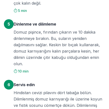
çok kalın değil.
⏱️ 5 min
5
Dinlenme ve dilimleme
Domuz pişince, fırından çıkarın ve 10 dakika
dinlenmeye bırakın. Bu, suların yeniden
dağılmasını sağlar. Keskin bir bıçak kullanarak,
domuz karnıyarığını kalın parçalara kesin, her
dilimin üzerinde çıtır kabuğu olduğundan emin
olun.
⏱️ 10 min
6
Servis edin
Hindistan cevizi pilavını dört tabağa bölün.
Dilimlenmiş domuz karnıyarığı ile üzerine koyun
ve fıstık sosunu cömertçe dökün. Dilimlenmiş