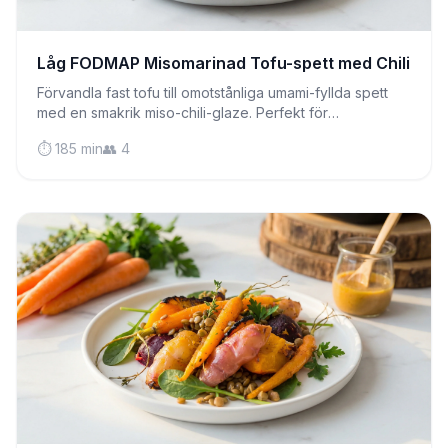
Låg FODMAP Misomarinad Tofu-spett med Chili
Förvandla fast tofu till omotstånliga umami-fyllda spett
med en smakrik miso-chili-glaze. Perfekt för
grillsäsongen eller vardagsmiddagar som imponerar.
⏱️ 185 min
👥 4