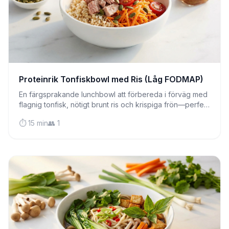
Proteinrik Tonfiskbowl med Ris (Låg FODMAP)
En färgsprakande lunchbowl att förbereda i förväg med
flagnig tonfisk, nötigt brunt ris och krispiga frön—perfekt
för meal prep och skonsam mot känsliga magar.
⏱️ 15 min
👥 1