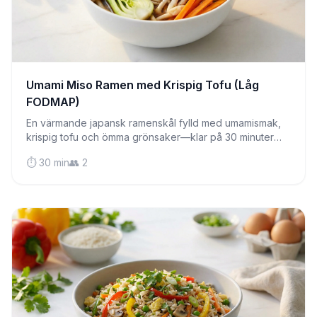
Umami Miso Ramen med Krispig Tofu (Låg
FODMAP)
En värmande japansk ramenskål fylld med umamismak,
krispig tofu och ömma grönsaker—klar på 30 minuter
och helt magvänlig.
⏱️ 30 min
👥 2