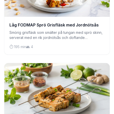
Låg FODMAP Sprö Grisfläsk med Jordnötsås
Smörig grisfläsk som smälter på tungan med sprö skinn,
serverat med en rik jordnötsås och doftande
kokosnötsris. Ren komfortmat som är IBS-vänlig!
⏱️ 195 min
👥 4