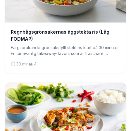
Regnbågsgrönsakernas äggstekta ris (Låg
FODMAP)
Färgsprakande grönsaksfyllt stekt ris klart på 30 minuter.
En tarmvänlig takeaway-favorit som är fräschare,
nyttigare och snällare mot ditt matsmältningssystem.
⏱️ 30 min
👥 4