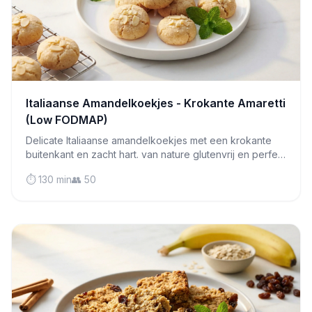
Italiaanse Amandelkoekjes - Krokante Amaretti
(Low FODMAP)
Delicate Italiaanse amandelkoekjes met een krokante
buitenkant en zacht hart. van nature glutenvrij en perfect
bij espresso - let wel op je porties!
⏱️ 130 min
👥 50