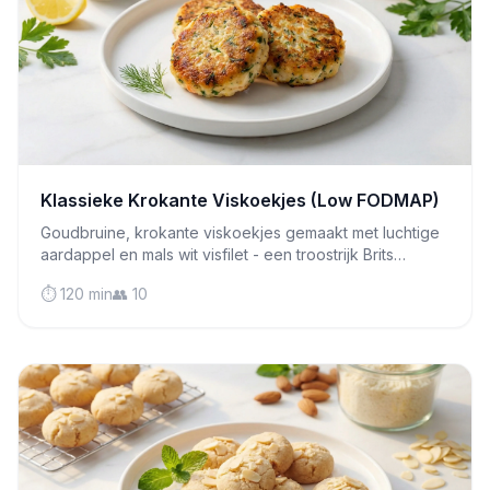
Klassieke Krokante Viskoekjes (Low FODMAP)
Goudbruine, krokante viskoekjes gemaakt met luchtige
aardappel en mals wit visfilet - een troostrijk Brits
klassieker dat zacht is voor gevoelige magen en
⏱️ 120 min
👥 10
perfect voor doordeweekse diners.