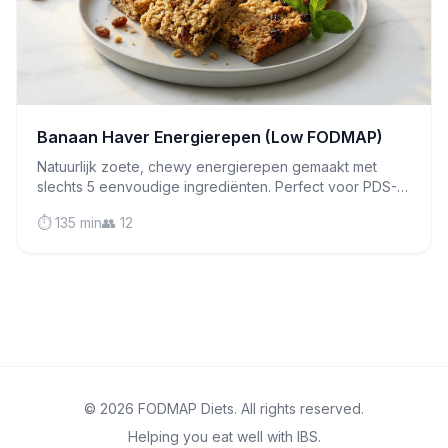
Banaan Haver Energierepen (Low FODMAP)
Natuurlijk zoete, chewy energierepen gemaakt met
slechts 5 eenvoudige ingrediënten. Perfect voor PDS-
vriendelijke snacks onderweg, zonder toegevoegde
⏱️ 135 min
👥 12
suiker!
© 2026 FODMAP Diets. All rights reserved.
Helping you eat well with IBS.