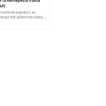
e Groentepesto Pasta
AP)
oosterde paprika's en
engd met glutenvrije pasta,
ella en zelfgemaakte
nboompitjes pesto voor een
ordeweekse maaltijd.