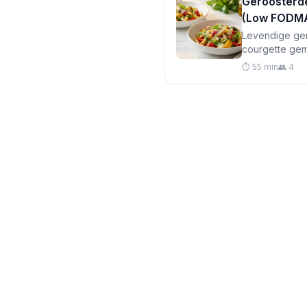
Geroosterd
(Low FODM
Levendige ger
courgette gem
romige mozzar
⏱️ 55 min
👥 4
basilicum-pij
voldoende do