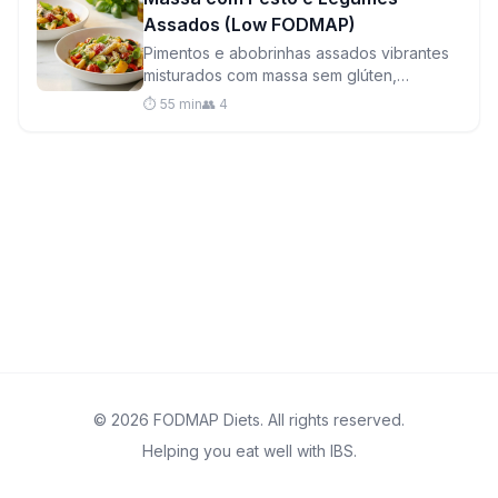
Assados (Low FODMAP)
Pimentos e abobrinhas assados vibrantes
misturados com massa sem glúten,
mozzarella cremosa e pesto caseiro de
⏱️ 55 min
👥 4
manjericão e pinhões para um jantar
satisfatório entre semana.
© 2026 FODMAP Diets. All rights reserved.
Helping you eat well with IBS.