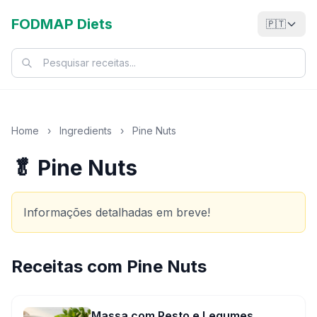
FODMAP Diets
🇵🇹
Home
›
Ingredients
›
Pine Nuts
🥬 Pine Nuts
Informações detalhadas em breve!
Receitas com
Pine Nuts
Massa com Pesto e Legumes