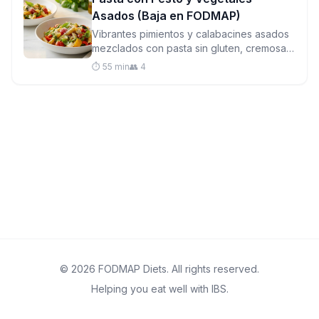
Asados (Baja en FODMAP)
Vibrantes pimientos y calabacines asados
mezclados con pasta sin gluten, cremosa
mozzarella y pesto casero de albahaca y
⏱️ 55 min
👥 4
piñones para una cena satisfactoria entre
semana.
© 2026 FODMAP Diets. All rights reserved.
Helping you eat well with IBS.