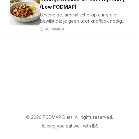
(Low FODMAP)
Levendige, aromatische kip curry die
bewijst dat je geen ui of knoflook nodig
hebt voor ongelooflijke smaak. Klaar in
⏱️ 40 min
👥 4
minder dan een uur met darmvriendelijke
ingrediënten.
© 2026 FODMAP Diets. All rights reserved.
Helping you eat well with IBS.