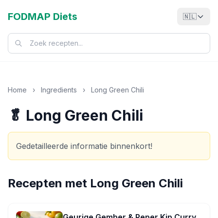
FODMAP Diets
🇳🇱
Home
›
Ingredients
›
Long Green Chili
🥬 Long Green Chili
Gedetailleerde informatie binnenkort!
Recepten met
Long Green Chili
Geurige Gember & Peper Kip Curry