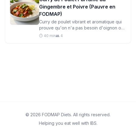
Gingembre et Poivre (Pauvre en
FODMAP)
Curry de poulet vibrant et aromatique qui
prouve qu'on n'a pas besoin d'oignon ou
d'ail pour obtenir une saveur incroyable.
⏱️ 40 min
👥 4
Prêt en moins d'une heure avec des
ingrédients respectueux de l'intestin.
© 2026 FODMAP Diets. All rights reserved.
Helping you eat well with IBS.