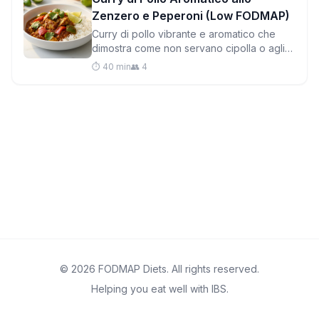
Zenzero e Peperoni (Low FODMAP)
Curry di pollo vibrante e aromatico che
dimostra come non servano cipolla o aglio
per un sapore incredibile. Pronto in meno
⏱️ 40 min
👥 4
di un'ora con ingredienti amici
dell'intestino.
© 2026 FODMAP Diets. All rights reserved.
Helping you eat well with IBS.