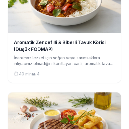
Aromatik Zencefilli & Biberli Tavuk Körisi
(Düşük FODMAP)
İnanılmaz lezzet için soğan veya sarımsaklara
ihtiyacınız olmadığını kanıtlayan canlı, aromatik tavuk
körisi. Bağırsak dostu malzemelerle bir saatten kısa
⏱️ 40 min
👥 4
sürede hazır.