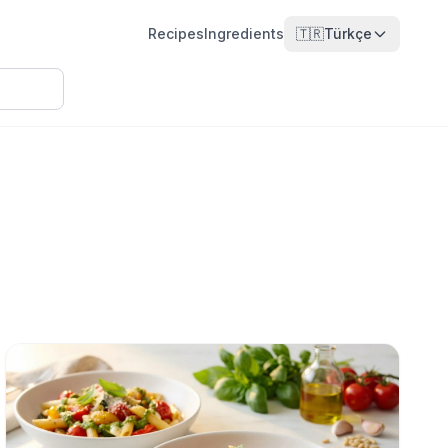
Recipes
Ingredients
🇹🇷
Türkçe