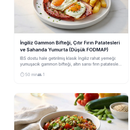
İngiliz Gammon Bifteği, Çıtır Fırın Patatesleri
ve Sahanda Yumurta (Düşük FODMAP)
IBS dostu hale getirilmiş klasik İngiliz rahat yemeği:
yumuşacık gammon bifteği, altın sarısı fırın patatesleri,
mükemmel sahanda yumurtalar ve kavrulmuş
⏱️ 50 min
👥 1
domateslerle doyurucu bir öğün.