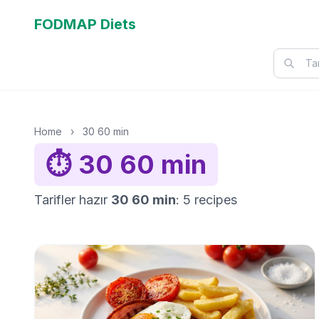
FODMAP Diets
Home
›
30 60 min
⏱️ 30 60 min
Tarifler hazır
30 60 min
: 5 recipes