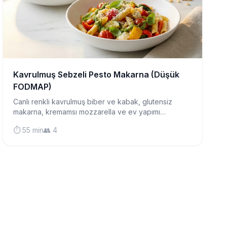
Kavrulmuş Sebzeli Pesto Makarna (Düşük
FODMAP)
Canlı renkli kavrulmuş biber ve kabak, glutensiz
makarna, kremamsı mozzarella ve ev yapımı
fesleğen-çam fıstığı pesto ile karıştırılmış, hafta içi
⏱️ 55 min
👥 4
akşamları için doyurucu bir yemek.