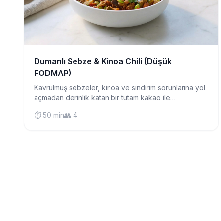
Dumanlı Sebze & Kinoa Chili (Düşük
FODMAP)
Kavrulmuş sebzeler, kinoa ve sindirim sorunlarına yol
açmadan derinlik katan bir tutam kakao ile
hazırlanmış, canlı renkli, protein açısından zengin
⏱️ 50 min
👥 4
vegan chili.