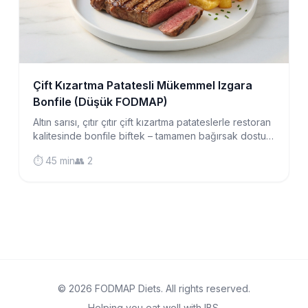
Çift Kızartma Patatesli Mükemmel Izgara
Bonfile (Düşük FODMAP)
Altın sarısı, çıtır çıtır çift kızartma patateslerle restoran
kalitesinde bonfile biftek – tamamen bağırsak dostu
ve IBS için güvenli, klasik bir İngiliz steakhouse
⏱️ 45 min
👥 2
yemeği.
© 2026 FODMAP Diets. All rights reserved.
Helping you eat well with IBS.