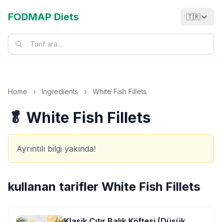
FODMAP Diets
🇹🇷
Home
›
Ingredients
›
White Fish Fillets
🥬 White Fish Fillets
Ayrıntılı bilgi yakında!
kullanan tarifler
White Fish Fillets
Klasik Çıtır Balık Köftesi (Düşük