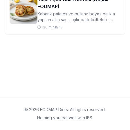
FODMAP)
Kabarık patates ve pullanır beyaz balıkla
yapılan altın sarısı, çıtır balık köfteleri -
hassas mideler için nazik ve hafta içi akşam
⏱️ 120 min
👥 10
yemekleri için mükemmel, rahatlatıcı bir
İngiliz klasiği.
© 2026 FODMAP Diets. All rights reserved.
Helping you eat well with IBS.