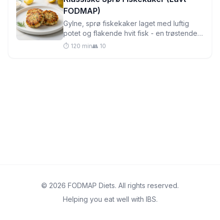
FODMAP)
Gylne, sprø fiskekaker laget med luftig
potet og flakende hvit fisk - en trøstende
britisk klassiker som er skånsom mot
⏱️ 120 min
👥 10
sensitiv mage og perfekt til
hverdagsmiddager.
© 2026 FODMAP Diets. All rights reserved.
Helping you eat well with IBS.