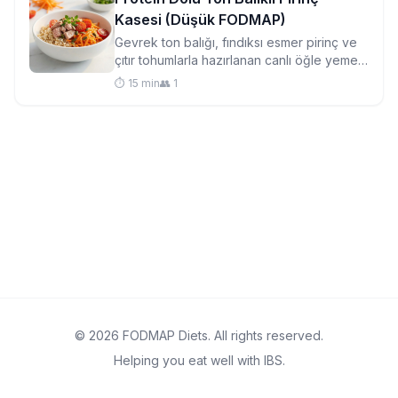
Kasesi (Düşük FODMAP)
Gevrek ton balığı, fındıksı esmer pirinç ve
çıtır tohumlarla hazırlanan canlı öğle yemeği
kasesi—öğün hazırlığı için mükemmel ve
⏱️ 15 min
👥 1
hassas mideler için nazik.
© 2026 FODMAP Diets. All rights reserved.
Helping you eat well with IBS.