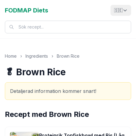
FODMAP Diets
🇸🇪
Home
›
Ingredients
›
Brown Rice
🥬 Brown Rice
Detaljerad information kommer snart!
Recept med
Brown Rice
Proteinrik Tonfiskbowl med Ris (Låg