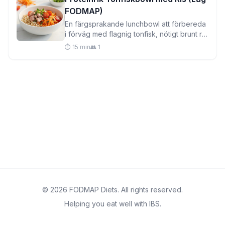
FODMAP)
En färgsprakande lunchbowl att förbereda
i förväg med flagnig tonfisk, nötigt brunt ris
och krispiga frön—perfekt för meal prep
⏱️ 15 min
👥 1
och skonsam mot känsliga magar.
© 2026 FODMAP Diets. All rights reserved.
Helping you eat well with IBS.