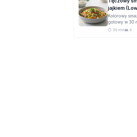
Tęczowy sm
jajkiem (L
Kolorowy sma
gotowy w 30 mi
na wynos, któ
⏱️ 30 min
👥 4
łatwiejsze dl