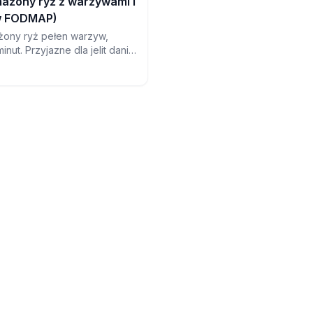
ażony ryż z warzywami i
ow FODMAP)
żony ryż pełen warzyw,
nut. Przyjazne dla jelit danie
re jest świeższe, zdrowsze i
a układu pokarmowego.