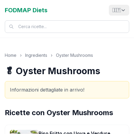
FODMAP Diets
🇮🇹
Home
›
Ingredients
›
Oyster Mushrooms
🥬 Oyster Mushrooms
Informazioni dettagliate in arrivo!
Ricette con
Oyster Mushrooms
Riso Fritto con Uova e Verdure