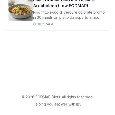
Arcobaleno (Low FODMAP)
Riso fritto ricco di verdure colorate pronto
in 30 minuti. Un piatto da asporto amico
dell'intestino, più fresco, più sano e più
⏱️ 30 min
👥 4
delicato sul sistema digestivo.
© 2026 FODMAP Diets. All rights reserved.
Helping you eat well with IBS.