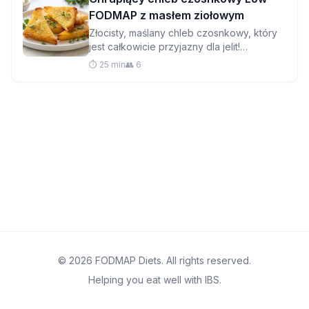
FODMAP z masłem ziołowym
Złocisty, maślany chleb czosnkowy, który
jest całkowicie przyjazny dla jelit!
Chrupiące brzegi, miękkie wnętrze i pełen
⏱️ 25 min
👥 6
smaku—idealne uzupełnienie do każdego
posiłku.
© 2026 FODMAP Diets. All rights reserved.
Helping you eat well with IBS.