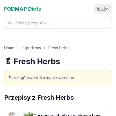
FODMAP Diets
🇵🇱
Home
›
Ingredients
›
Fresh Herbs
🥬 Fresh Herbs
Szczegółowe informacje wkrótce!
Przepisy z
Fresh Herbs
Chrupiący chleb czosnkowy Low