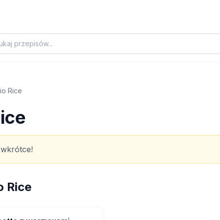
io Rice
ice
 wkrótce!
o Rice