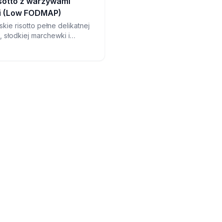
sotto z warzywami
i (Low FODMAP)
kie risotto pełne delikatnej
 słodkiej marchewki i
pinaku. Pocieszający obiad
tóry jest zaskakująco łatwy
a.