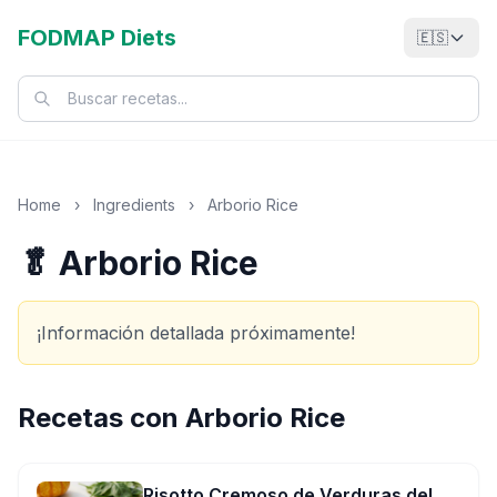
FODMAP Diets
🇪🇸
Home
›
Ingredients
›
Arborio Rice
🥬 Arborio Rice
¡Información detallada próximamente!
Recetas con
Arborio Rice
Risotto Cremoso de Verduras del