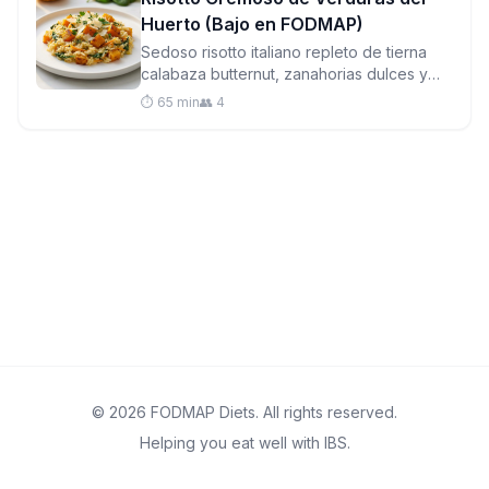
Huerto (Bajo en FODMAP)
Sedoso risotto italiano repleto de tierna
calabaza butternut, zanahorias dulces y
vibrantes espinacas. Una reconfortante
⏱️ 65 min
👥 4
cena baja en FODMAP sorprendentemente
fácil de dominar.
© 2026 FODMAP Diets. All rights reserved.
Helping you eat well with IBS.