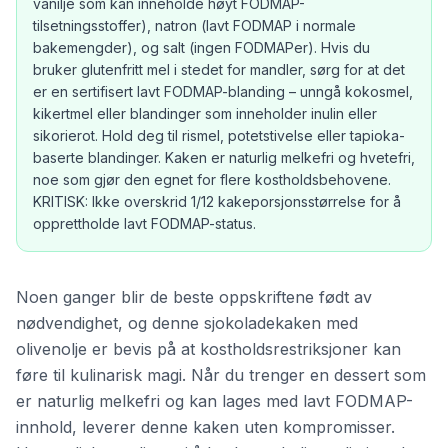
vanilje som kan inneholde høyt FODMAP-
tilsetningsstoffer), natron (lavt FODMAP i normale
bakemengder), og salt (ingen FODMAPer). Hvis du
bruker glutenfritt mel i stedet for mandler, sørg for at det
er en sertifisert lavt FODMAP-blanding – unngå kokosmel,
kikertmel eller blandinger som inneholder inulin eller
sikorierot. Hold deg til rismel, potetstivelse eller tapioka-
baserte blandinger. Kaken er naturlig melkefri og hvetefri,
noe som gjør den egnet for flere kostholdsbehovene.
KRITISK: Ikke overskrid 1/12 kakeporsjonsstørrelse for å
opprettholde lavt FODMAP-status.
Noen ganger blir de beste oppskriftene født av
nødvendighet, og denne sjokoladekaken med
olivenolje er bevis på at kostholdsrestriksjoner kan
føre til kulinarisk magi. Når du trenger en dessert som
er naturlig melkefri og kan lages med lavt FODMAP-
innhold, leverer denne kaken uten kompromisser.