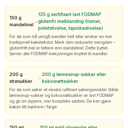
125 g sertifisert lavt FODMAP
150 g
→
glutenfri melblanding (rismel,
mandelmel
potetstivelse, tapiokastivelse)
For de som må unngå mandler helt eller ønsker en mer
tradisjonell kaketekstur. Merk den reduserte mengden –
glutenfritt mel er tettere enn mandelmel. Dette byttet
fjerner alle FODMAP-bekymringer knyttet til mandler.
200 g
200 g lønnesirup-sukker eller
→
strøsukker
kokosnøttsukker
For de som søker et mindre raffinert søtningsmiddel. Både
lønnesirup-sukker og kokosnøttsukker er lavt FODMAP
og gir en dypere, mer kompleks sødme. De kan gjøre
kaken litt mørkere i farge.
150 ml
150 ml mild olivenolje eller