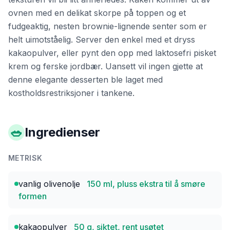
ovnen med en delikat skorpe på toppen og et
fudgeaktig, nesten brownie-lignende senter som er
helt uimotståelig. Server den enkel med et dryss
kakaopulver, eller pynt den opp med laktosefri pisket
krem og ferske jordbær. Uansett vil ingen gjette at
denne elegante desserten ble laget med
kostholdsrestriksjoner i tankene.
🥗
Ingredienser
METRISK
vanlig olivenolje
150 ml, pluss ekstra til å smøre
formen
kakaopulver
50 g, siktet, rent usøtet