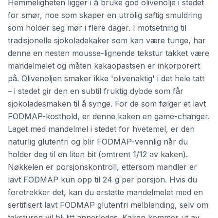
Hemmeligheten ligger i å bruke god olivenolje i stedet
for smør, noe som skaper en utrolig saftig smuldring
som holder seg mør i flere dager. I motsetning til
tradisjonelle sjokoladekaker som kan være tunge, har
denne en nesten mousse-lignende tekstur takket være
mandelmelet og måten kakaopastsen er inkorporert
på. Olivenoljen smaker ikke 'olivenaktig' i det hele tatt
– i stedet gir den en subtil fruktig dybde som får
sjokoladesmaken til å synge. For de som følger et lavt
FODMAP-kosthold, er denne kaken en game-changer.
Laget med mandelmel i stedet for hvetemel, er den
naturlig glutenfri og blir FODMAP-vennlig når du
holder deg til en liten bit (omtrent 1/12 av kaken).
Nøkkelen er porsjonskontroll, ettersom mandler er
lavt FODMAP kun opp til 24 g per porsjon. Hvis du
foretrekker det, kan du erstatte mandelmelet med en
sertifisert lavt FODMAP glutenfri melblanding, selv om
teksturen vil bli litt annerledes. Kaken kommer ut av