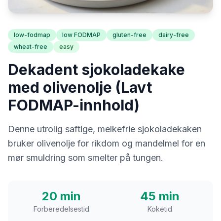
low-fodmap
low FODMAP
gluten-free
dairy-free
wheat-free
easy
Dekadent sjokoladekake
med olivenolje (Lavt
FODMAP-innhold)
Denne utrolig saftige, melkefrie sjokoladekaken
bruker olivenolje for rikdom og mandelmel for en
mør smuldring som smelter på tungen.
20 min
45 min
Forberedelsestid
Koketid