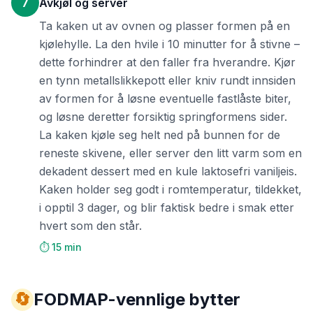
7
Avkjøl og server
Ta kaken ut av ovnen og plasser formen på en
kjølehylle. La den hvile i 10 minutter for å stivne –
dette forhindrer at den faller fra hverandre. Kjør
en tynn metallslikkepott eller kniv rundt innsiden
av formen for å løsne eventuelle fastlåste biter,
og løsne deretter forsiktig springformens sider.
La kaken kjøle seg helt ned på bunnen for de
reneste skivene, eller server den litt varm som en
dekadent dessert med en kule laktosefri vaniljeis.
Kaken holder seg godt i romtemperatur, tildekket,
i opptil 3 dager, og blir faktisk bedre i smak etter
hvert som den står.
⏱️ 15 min
🔄
FODMAP-vennlige bytter