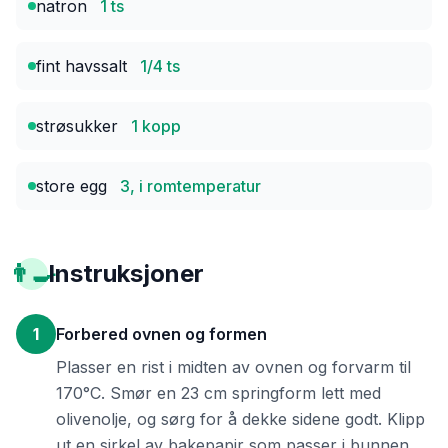
natron
1 ts
fint havssalt
1/4 ts
strøsukker
1 kopp
store egg
3, i romtemperatur
👨‍🍳
Instruksjoner
1
Forbered ovnen og formen
Plasser en rist i midten av ovnen og forvarm til
170°C. Smør en 23 cm springform lett med
olivenolje, og sørg for å dekke sidene godt. Klipp
ut en sirkel av bakepapir som passer i bunnen