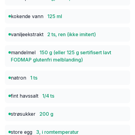
kokende vann
125 ml
vaniljeekstrakt
2 ts, ren (ikke imitert)
mandelmel
150 g (eller 125 g sertifisert lavt
FODMAP glutenfri melblanding)
natron
1 ts
fint havssalt
1/4 ts
strøsukker
200 g
store egg
3, i romtemperatur