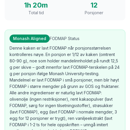
1h 20m
12
Total tid
Porsjoner
Monash Aligned
FODMAP Status
Denne kaken er lavt FODMAP når porsjonsstørrelsen
kontrolleres nøye. En porsjon er 1/12 av kaken (omtrent
80-90 g), noe som holder mandelinnholdet på rundt 12,5
g per skive – godt innenfor lavt FODMAP-terskelen på 24
g per porsjon ifølge Monash University-testing.
Mandelmel er lavt FODMAP i små porsjoner, men blir høyt
FODMAP i større mengder på grunn av GOS og fruktaner.
Alle andre ingredienser er naturlig lavt FODMAP:
olivenolje (ingen restriksjoner), rent kakaopulver (lavt
FODMAP, sørg for ingen tilsetningsstoffer), strøsukker
(lavt FODMAP), egg (lavt FODMAP i normale mengder, 3
egg for 12 porsjoner er trygt), ren vaniljeekstrakt (lavt
FODMAP i 1-2 ts for hele oppskriften – unngå imitert