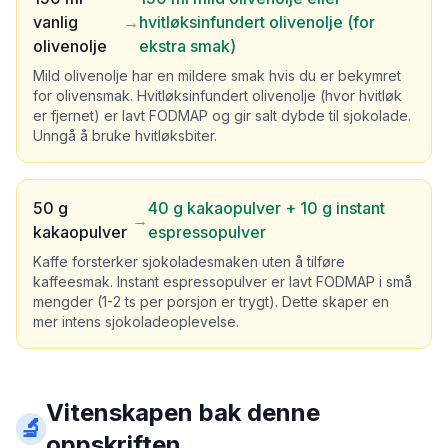
vanlig
→
hvitløksinfundert olivenolje (for
olivenolje
ekstra smak)
Mild olivenolje har en mildere smak hvis du er bekymret
for olivensmak. Hvitløksinfundert olivenolje (hvor hvitløk
er fjernet) er lavt FODMAP og gir salt dybde til sjokolade.
Unngå å bruke hvitløksbiter.
50 g
40 g kakaopulver + 10 g instant
→
kakaopulver
espressopulver
Kaffe forsterker sjokoladesmaken uten å tilføre
kaffeesmak. Instant espressopulver er lavt FODMAP i små
mengder (1-2 ts per porsjon er trygt). Dette skaper en
mer intens sjokoladeoplevelse.
Vitenskapen bak denne
🔬
oppskriften