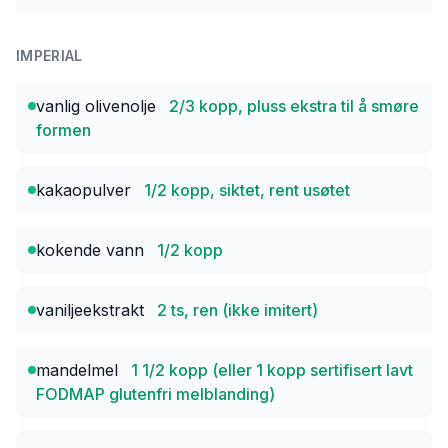
IMPERIAL
vanlig olivenolje
2/3 kopp, pluss ekstra til å smøre
formen
kakaopulver
1/2 kopp, siktet, rent usøtet
kokende vann
1/2 kopp
vaniljeekstrakt
2 ts, ren (ikke imitert)
mandelmel
1 1/2 kopp (eller 1 kopp sertifisert lavt
FODMAP glutenfri melblanding)