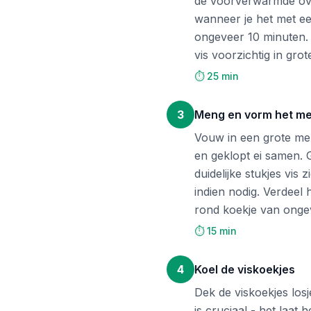
de voorverwarmde oven
wanneer je het met een
ongeveer 10 minuten. 
vis voorzichtig in gro
⏱️ 25 min
3
Meng en vorm het m
Vouw in een grote men
en geklopt ei samen. G
duidelijke stukjes vi
indien nodig. Verdeel 
rond koekje van onge
⏱️ 15 min
4
Koel de viskoekjes
Dek de viskoekjes losj
is cruciaal - het laat