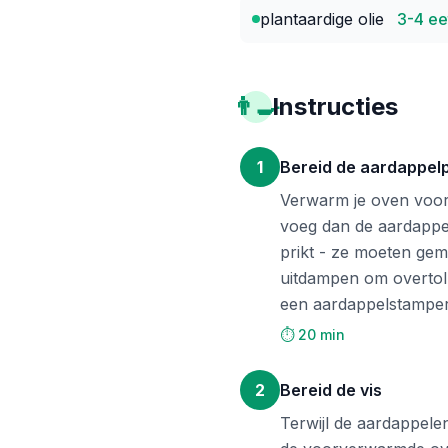
plantaardige olie
3-4 ee
👨‍🍳
Instructies
1
Bereid de aardappel
Verwarm je oven voor
voeg dan de aardappel
prikt - ze moeten gema
uitdampen om overtoll
een aardappelstamper t
⏱️ 20 min
2
Bereid de vis
Terwijl de aardappele