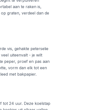
begint te verpulveren
rtabel aan te raken is,
 op graten, verdeel dan de
e vis, gehakte peterselie
el uiteenvalt - je wilt
te peper, proef en pas aan
otte, vorm dan elk tot een
leed met bakpapier.
of tot 24 uur. Deze koelstap
e koekjes uit elkaar vallen