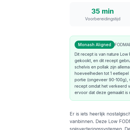
35 min
Voorbereidingstijd
Monash Aligned
FODMAP
Dit recept is van nature Lo
gekookt, en dit recept gebru
schelvis en pollak zijn alle
hoeveelheden tot 1 eetlepel 
portie (ongeveer 90-100g), wa
recept omdat het verkeerd ver
ervoor dat deze gemaakt is 
Er is iets heerlijk nostalg
vanbinnen. Deze Low FODMAP-
spijsverteringssystemen. De