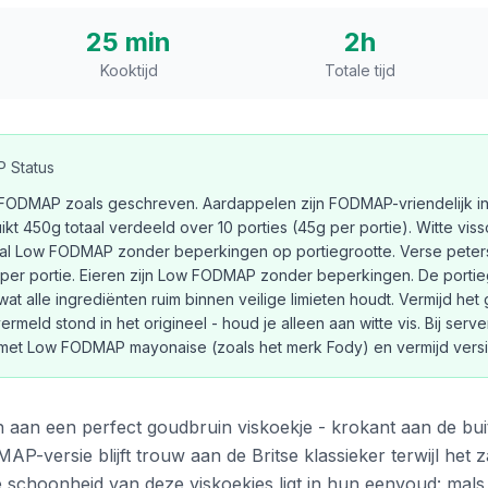
25 min
2h
Kooktijd
Totale tijd
 Status
w FODMAP zoals geschreven. Aardappelen zijn FODMAP-vriendelijk in
ikt 450g totaal verdeeld over 10 porties (45g per portie). Witte vis
maal Low FODMAP zonder beperkingen op portiegrootte. Verse petersel
per portie. Eieren zijn Low FODMAP zonder beperkingen. De portieg
t alle ingrediënten ruim binnen veilige limieten houdt. Vermijd het 
meld stond in het origineel - houd je alleen aan witte vis. Bij serv
met Low FODMAP mayonaise (zoals het merk Fody) en vermijd versie
isch aan een perfect goudbruin viskoekje - krokant aan de bu
versie blijft trouw aan de Britse klassieker terwijl het z
 schoonheid van deze viskoekjes ligt in hun eenvoud: mals 