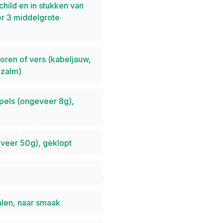
hild en in stukken van
r 3 middelgrote
ren of vers (kabeljauw,
 zalm)
pels (ongeveer 8g),
eveer 50g), geklopt
len, naar smaak