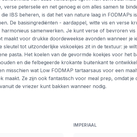
 verse peterselie en net genoeg ei om alles samen te binde
 die IBS beheren, is dat het van nature laag in FODMAPs i
n. De basisingrediënten - aardappel, witte vis en verse kru
e harmonieus samenwerken. Je kunt verse of bevroren vis 
ept maakt voor drukke doordeweekse avonden wanneer je iet
leutel tot uitzonderlijke viskoekjes zit in de textuur: je wil
e pasta. Het koelen van de gevormde koekjes voor het bak
e houden en die felbegeerde krokante buitenkant te ontwikk
en misschien wat Low FODMAP tartaarsaus voor een maaltij
ek maakt. Ze zijn ook fantastisch voor meal prep, omdat je
t vanuit de vriezer kunt bakken wanneer nodig.
IMPERIAAL