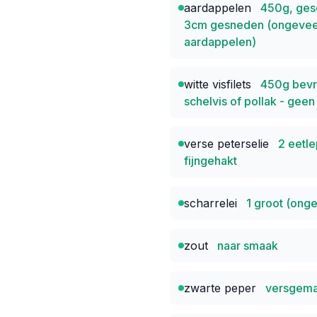
aardappelen
450g, gesc
3cm gesneden (ongevee
aardappelen)
witte visfilets
450g bevro
schelvis of pollak - geen
verse peterselie
2 eetle
fijngehakt
scharrelei
1 groot (ong
zout
naar smaak
zwarte peper
versgema