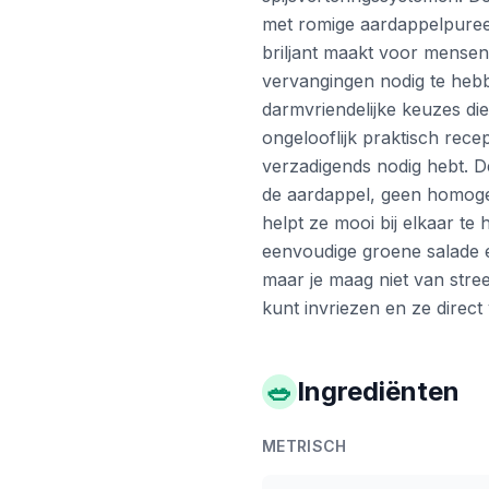
met romige aardappelpuree,
briljant maakt voor mensen
vervangingen nodig te hebbe
darmvriendelijke keuzes di
ongelooflijk praktisch rec
verzadigends nodig hebt. De s
de aardappel, geen homogen
helpt ze mooi bij elkaar t
eenvoudige groene salade 
maar je maag niet van stre
kunt invriezen en ze direc
🥗
Ingrediënten
METRISCH