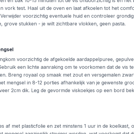
 en bak 10-15 minuten tot de vis ondoorzichtig is en net 
 vork test. Haal uit de oven en laat afkoelen tot het comfo
Verwijder voorzichtig eventuele huid en controleer grondig
te, grove stukken - je wilt zichtbare vlokken, geen pasta.
engsel
gkom voorzichtig de afgekoelde aardappelpuree, gepulverd
ebruik een lichte aanraking om te voorkomen dat de vis te ve
s zien. Breng royaal op smaak met zout en versgemalen zwar
het mengsel in 8-12 porties afhankelijk van je gewenste gro
veer 2cm dik. Leg de gevormde viskoekjes op een bord bek
es af met plasticfolie en zet minstens 1 uur in de koelkast, 
 het mengsel aanzienlijk steviger worden, wat voorkomt dat d