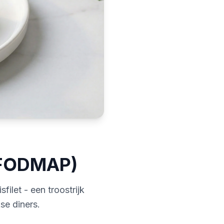
w FODMAP)
ilet - een troostrijk
se diners.