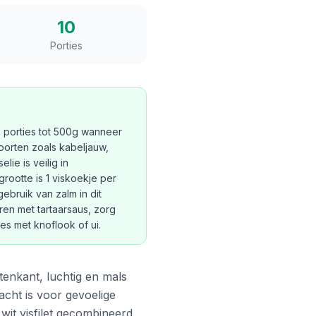
10
Porties
 porties tot 500g wanneer
soorten zoals kabeljauw,
ie is veilig in
rootte is 1 viskoekje per
gebruik van zalm in dit
eren met tartaarsaus, zorg
s met knoflook of ui.
itenkant, luchtig en mals
acht is voor gevoelige
wit visfilet gecombineerd