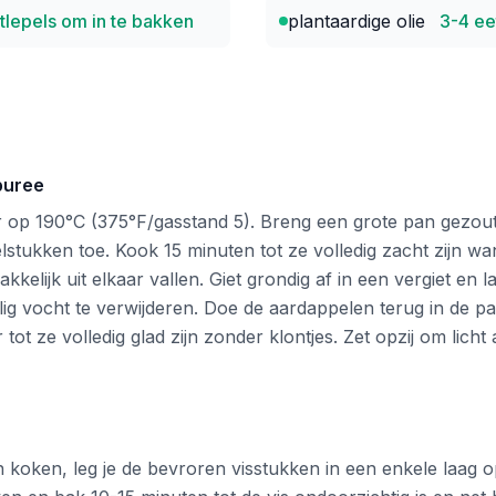
tlepels om in te bakken
plantaardige olie
3-4 ee
puree
 op 190°C (375°F/gasstand 5). Breng een grote pan gezou
stukken toe. Kook 15 minuten tot ze volledig zacht zijn wa
kkelijk uit elkaar vallen. Giet grondig af in een vergiet en 
ig vocht te verwijderen. Doe de aardappelen terug in de p
ot ze volledig glad zijn zonder klontjes. Zet opzij om licht 
n koken, leg je de bevroren visstukken in een enkele laag o