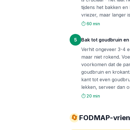
tijdens het bakken en 
vriezer, maar langer is
⏱️ 60 min
5
Bak tot goudbruin en
Verhit ongeveer 3-4 e
maar niet rokend. Voe
voorkomen dat de pan 
goudbruin en krokant
kant tot even goudbru
lekken, serveer dan o
⏱️ 20 min
🔄
FODMAP-vriende