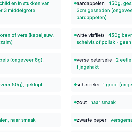
hild en in stukken van
aardappelen
450g, gesc
r 3 middelgrote
3cm gesneden (ongevee
aardappelen)
ren of vers (kabeljauw,
witte visfilets
450g bevro
 zalm)
schelvis of pollak - geen
pels (ongeveer 8g),
verse peterselie
2 eetle
fijngehakt
eveer 50g), geklopt
scharrelei
1 groot (ong
zout
naar smaak
len, naar smaak
zwarte peper
versgema