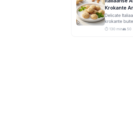
Italiaanse 
Krokante A
Delicate Ital
krokante buite
nature glutenv
⏱️ 130 min
👥 50
let wel op je p