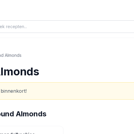
nd Almonds
Almonds
 binnenkort!
ound Almonds