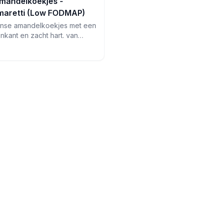
Amandelkoekjes -
maretti (Low FODMAP)
iaanse amandelkoekjes met een
nkant en zacht hart. van
rij en perfect bij espresso -
orties!