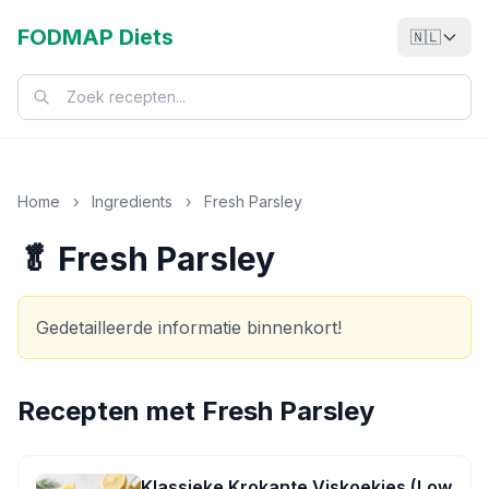
FODMAP Diets
🇳🇱
Home
›
Ingredients
›
Fresh Parsley
🥬 Fresh Parsley
Gedetailleerde informatie binnenkort!
Recepten met
Fresh Parsley
Klassieke Krokante Viskoekjes (Low