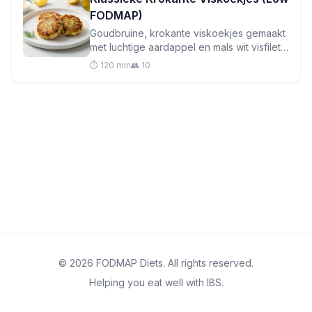
FODMAP)
Goudbruine, krokante viskoekjes gemaakt
met luchtige aardappel en mals wit visfilet -
een troostrijk Brits klassieker dat zacht is
⏱️ 120 min
👥 10
voor gevoelige magen en perfect voor
doordeweekse diners.
© 2026 FODMAP Diets. All rights reserved.
Helping you eat well with IBS.