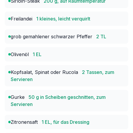
Sirloin-Steak
200 g, auf Raumtemperatur
Freilandei
1 kleines, leicht verquirlt
grob gemahlener schwarzer Pfeffer
2 TL
Olivenöl
1 EL
Kopfsalat, Spinat oder Rucola
2 Tassen, zum
Servieren
Gurke
50 g in Scheiben geschnitten, zum
Servieren
Zitronensaft
1 EL, für das Dressing