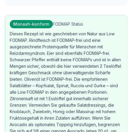
Monash-konform
FODMAP Status
Dieses Rezept ist wie geschrieben von Natur aus Low
FODMAP. Rindfleisch ist FODMAP-frei und eine
ausgezeichnete Proteinquelle für Menschen mit
Reizdarmsyndrom. Eier sind ebenfalls FODMAP-frei.
Schwarzer Pfeffer enthält keine FODMAPs und ist in allen
Mengen sicher, obwohl die hier verwendeten 2 Teelöffel
kräftigen Geschmack ohne überwältigende Schärfe
bieten. Olivenöl ist FODMAP-frei. Die empfohlenen
Salatblätter – Kopfsalat, Spinat, Rucola und Gurke – sind
alle Low FODMAP in den angegebenen Portionen.
Zitronensaft ist mit 1 Esslöffel gut innerhalb sicherer
Grenzen. Vermeiden Sie gekaufte Salatdressings, die
Knoblauch, Zwiebeln, Honig oder Maissirup mit hohem
Fruktosegehalt in ihren Zutaten aufführen. Wenn Sie
Avocado als optionales Topping hinzufügen, begrenzen
Sie sich auf 1/8 einer ganzen Avocado (etwa 20 g), um