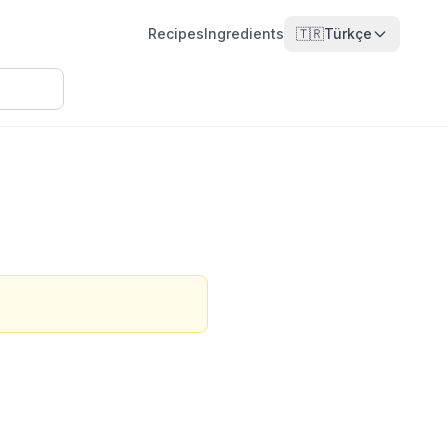
Recipes
Ingredients
🇹🇷
Türkçe