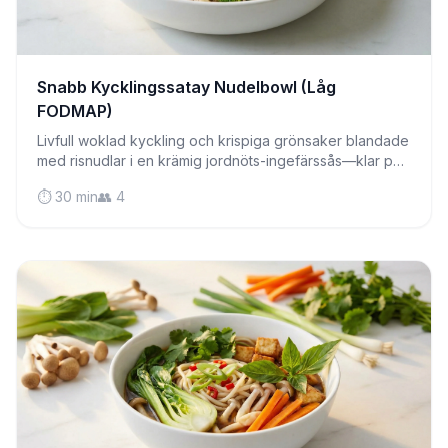
Snabb Kycklingssatay Nudelbowl (Låg
FODMAP)
Livfull woklad kyckling och krispiga grönsaker blandade
med risnudlar i en krämig jordnöts-ingefärssås—klar på
bara 30 minuter för hektiska vardagar.
⏱️ 30 min
👥 4