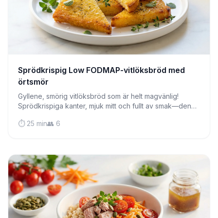
Sprödkrispig Low FODMAP-vitlöksbröd med
örtsmör
Gyllene, smörig vitlöksbröd som är helt magvänlig!
Sprödkrispiga kanter, mjuk mitt och fullt av smak—den
perfekta tillbehöret till vilken måltid som helst.
⏱️ 25 min
👥 6