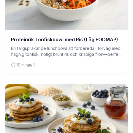
Proteinrik Tonfiskbowl med Ris (Låg FODMAP)
En färgsprakande lunchbowl att förbereda i förväg med
flagnig tonfisk, nötigt brunt ris och krispiga frön—perfekt
för meal prep och skonsam mot känsliga magar.
⏱️ 15 min
👥 1