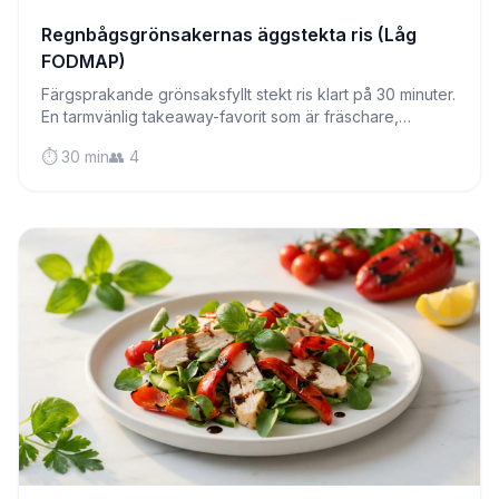
Regnbågsgrönsakernas äggstekta ris (Låg
FODMAP)
Färgsprakande grönsaksfyllt stekt ris klart på 30 minuter.
En tarmvänlig takeaway-favorit som är fräschare,
nyttigare och snällare mot ditt matsmältningssystem.
⏱️ 30 min
👥 4