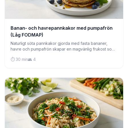
Banan- och havrepannkakor med pumpafrön
(Låg FODMAP)
Naturligt söta pannkakor gjorda med fasta bananer,
havre och pumpafrön skapar en magvänlig frukost som
är både näringsrik och utsökt.
⏱️ 30 min
👥 4