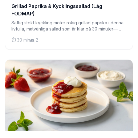
Grillad Paprika & Kycklingssallad (Låg
FODMAP)
Saftig stekt kyckling möter rökig grillad paprika i denna
livfulla, matvänliga sallad som är klar på 30 minuter—
perfekt för hektiska vardagar.
⏱️ 30 min
👥 2