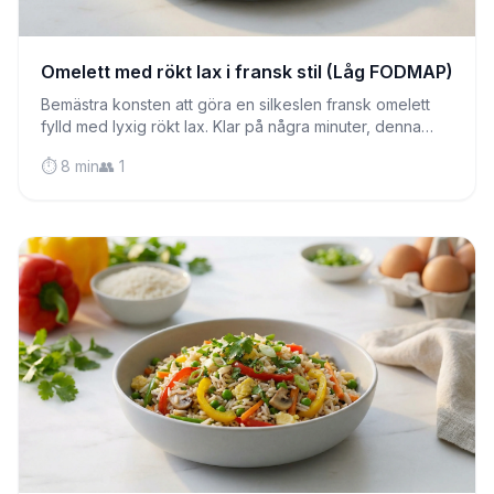
Omelett med rökt lax i fransk stil (Låg FODMAP)
Bemästra konsten att göra en silkeslen fransk omelett
fylld med lyxig rökt lax. Klar på några minuter, denna
proteinrika frukost är skonsam mot känsliga magar.
⏱️ 8 min
👥 1