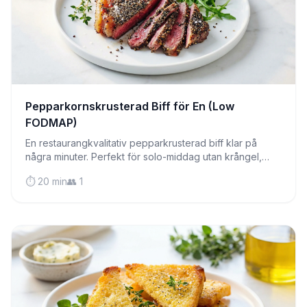
Pepparkornskrusterad Biff för En (Low
FODMAP)
En restaurangkvalitativ pepparkrusterad biff klar på
några minuter. Perfekt för solo-middag utan krångel,
denna saftiga ryggbiff bevisar att matlagning för en kan
⏱️ 20 min
👥 1
vara lyxig.