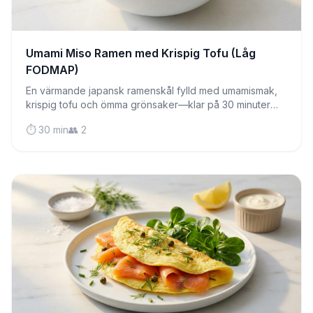
Umami Miso Ramen med Krispig Tofu (Låg
FODMAP)
En värmande japansk ramenskål fylld med umamismak,
krispig tofu och ömma grönsaker—klar på 30 minuter
och helt magvänlig.
⏱️ 30 min
👥 2