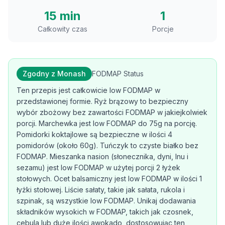
15 min
1
Całkowity czas
Porcje
Zgodny z Monash
FODMAP Status
Ten przepis jest całkowicie low FODMAP w
przedstawionej formie. Ryż brązowy to bezpieczny
wybór zbożowy bez zawartości FODMAP w jakiejkolwiek
porcji. Marchewka jest low FODMAP do 75g na porcję.
Pomidorki koktajlowe są bezpieczne w ilości 4
pomidorów (około 60g). Tuńczyk to czyste białko bez
FODMAP. Mieszanka nasion (słonecznika, dyni, lnu i
sezamu) jest low FODMAP w użytej porcji 2 łyżek
stołowych. Ocet balsamiczny jest low FODMAP w ilości 1
łyżki stołowej. Liście sałaty, takie jak sałata, rukola i
szpinak, są wszystkie low FODMAP. Unikaj dodawania
składników wysokich w FODMAP, takich jak czosnek,
cebula lub duże ilości awokado, dostosowując ten