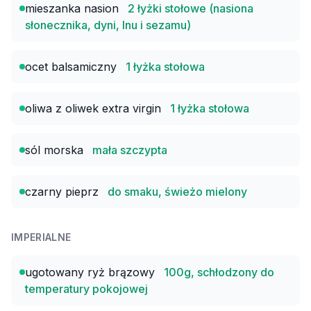
mieszanka nasion
2 łyżki stołowe (nasiona
słonecznika, dyni, lnu i sezamu)
ocet balsamiczny
1 łyżka stołowa
oliwa z oliwek extra virgin
1 łyżka stołowa
sól morska
mała szczypta
czarny pieprz
do smaku, świeżo mielony
IMPERIALNE
ugotowany ryż brązowy
100g, schłodzony do
temperatury pokojowej