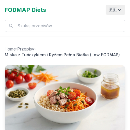
FODMAP Diets
🇵🇱
Home
›
Przepisy
›
Miska z Tuńczykiem i Ryżem Pełna Białka (Low FODMAP)