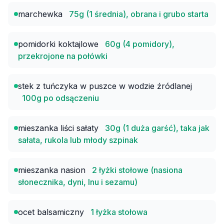
marchewka
75g (1 średnia), obrana i grubo starta
pomidorki koktajlowe
60g (4 pomidory),
przekrojone na połówki
stek z tuńczyka w puszce w wodzie źródlanej
100g po odsączeniu
mieszanka liści sałaty
30g (1 duża garść), taka jak
sałata, rukola lub młody szpinak
mieszanka nasion
2 łyżki stołowe (nasiona
słonecznika, dyni, lnu i sezamu)
ocet balsamiczny
1 łyżka stołowa