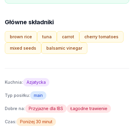
Główne składniki
brown rice
tuna
carrot
cherry tomatoes
mixed seeds
balsamic vinegar
Kuchnia:
Azjatycka
Typ posiłku:
main
Dobre na:
Przyjazne dla IBS
Łagodne trawienie
Czas:
Poniżej 30 minut