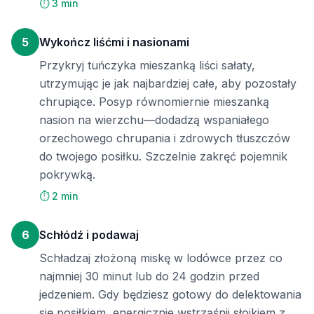
⏱️ 3 min
5
Wykończ liśćmi i nasionami
Przykryj tuńczyka mieszanką liści sałaty,
utrzymując je jak najbardziej całe, aby pozostały
chrupiące. Posyp równomiernie mieszanką
nasion na wierzchu—dodadzą wspaniałego
orzechowego chrupania i zdrowych tłuszczów
do twojego posiłku. Szczelnie zakręć pojemnik
pokrywką.
⏱️ 2 min
6
Schłódź i podawaj
Schładzaj złożoną miskę w lodówce przez co
najmniej 30 minut lub do 24 godzin przed
jedzeniem. Gdy będziesz gotowy do delektowania
się posiłkiem, energicznie wstrząśnij słoikiem z