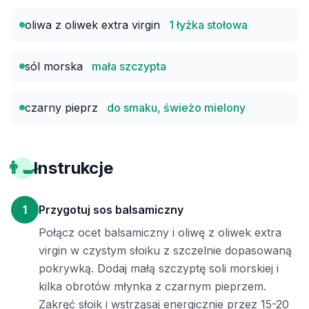
oliwa z oliwek extra virgin
1 łyżka stołowa
sól morska
mała szczypta
czarny pieprz
do smaku, świeżo mielony
👨‍🍳
Instrukcje
1
Przygotuj sos balsamiczny
Połącz ocet balsamiczny i oliwę z oliwek extra
virgin w czystym słoiku z szczelnie dopasowaną
pokrywką. Dodaj małą szczyptę soli morskiej i
kilka obrotów młynka z czarnym pieprzem.
Zakręć słoik i wstrząsaj energicznie przez 15-20