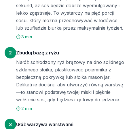
sekund, aż sos będzie dobrze wyemulgowany i
lekko zgęstnieje. To wystarczy na pięć porcji
sosu, który można przechowywać w lodówce
lub szufladzie biurka przez maksymalnie tydzień.
⏱️ 3 min
2
Zbuduj bazę z ryżu
Nałóż schłodzony ryż brązowy na dno solidnego
szklanego słoika, plastikowego pojemnika z
bezpieczną pokrywką lub słoika mason jar.
Delikatnie dociśnij, aby utworzyć równą warstwę
—to stanowi podstawę twojej miski i pięknie
wchłonie sos, gdy będziesz gotowy do jedzenia.
⏱️ 2 min
3
Ułóż warzywa warstwami