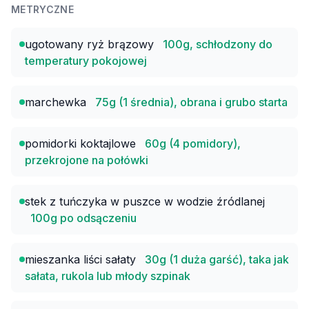
METRYCZNE
ugotowany ryż brązowy
100g, schłodzony do
temperatury pokojowej
marchewka
75g (1 średnia), obrana i grubo starta
pomidorki koktajlowe
60g (4 pomidory),
przekrojone na połówki
stek z tuńczyka w puszce w wodzie źródlanej
100g po odsączeniu
mieszanka liści sałaty
30g (1 duża garść), taka jak
sałata, rukola lub młody szpinak