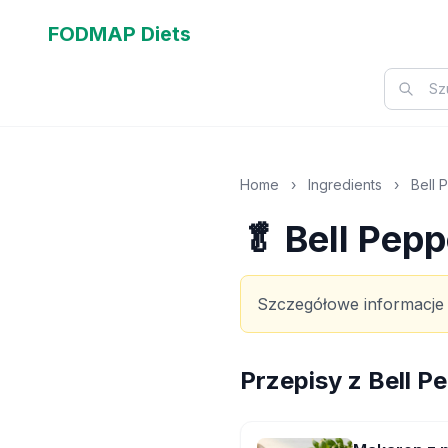
FODMAP Diets
Home
›
Ingredients
›
Bell 
🥬 Bell Pep
Szczegółowe informacje
Przepisy z
Bell P