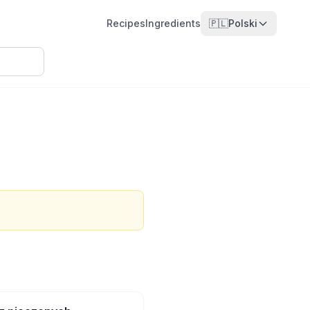
Recipes
Ingredients
🇵🇱
Polski