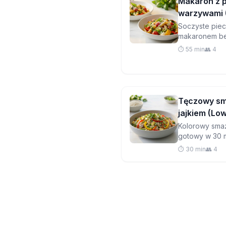
Makaron z p
warzywami
Soczyste piec
makaronem b
mozzarellą i 
⏱️ 55 min
👥 4
orzeszków pin
co dzień.
Tęczowy sm
jajkiem (L
Kolorowy sma
gotowy w 30 mi
na wynos, któ
⏱️ 30 min
👥 4
łatwiejsze dl