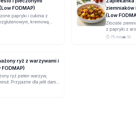
esto i pieczonymi
Zapiekanka 
 (Low FODMAP)
ziemniaków i
(Low FODMA
zone papryki i cukinia z
ezglutenowym, kremową
Złociste ziemn
domowym pesto z bazylii i
z papryki z ar
iowych – idealna kolacja na
kolendry tworz
⏱️ 75 min
👥 10
jest naturalni
ażony ryż z warzywami i
ow FODMAP)
żony ryż pełen warzyw,
nut. Przyjazne dla jelit danie
re jest świeższe, zdrowsze i
a układu pokarmowego.