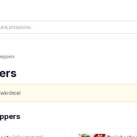
Peppers
pers
 wkrótce!
eppers