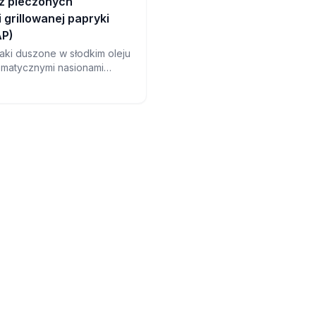
z pieczonych
 grillowanej papryki
P)
iaki duszone w słodkim oleju
omatycznymi nasionami
ą wspaniały dodatek, który
e low FODMAP i pełen smaku.