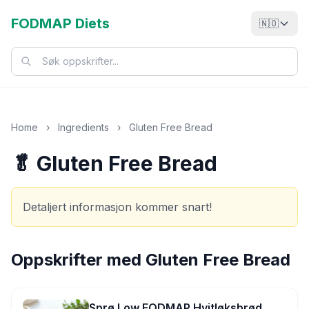
FODMAP Diets
🇳🇴
Home
›
Ingredients
›
Gluten Free Bread
🥬 Gluten Free Bread
Detaljert informasjon kommer snart!
Oppskrifter med
Gluten Free Bread
Sprø Low FODMAP Hvitløksbrød