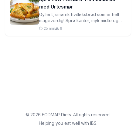
med Urtesmør
Gyllent, smørrik hvitløksbrød som er helt
mageverdig! Sprø kanter, myk midte og
fullt av smak—det perfekte tilbehøret til
⏱️ 25 min
👥 6
enhver måltid.
© 2026 FODMAP Diets. All rights reserved.
Helping you eat well with IBS.