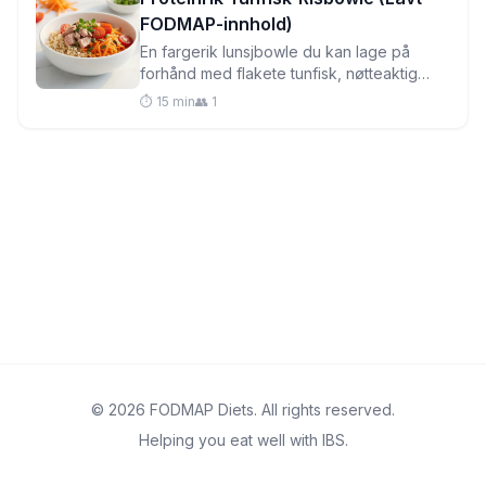
FODMAP-innhold)
En fargerik lunsjbowle du kan lage på
forhånd med flakete tunfisk, nøtteaktig
brunris og sprø frø – perfekt for matprep
⏱️ 15 min
👥 1
og skånsom mot sensitiv mage.
© 2026 FODMAP Diets. All rights reserved.
Helping you eat well with IBS.