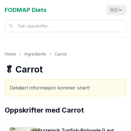
FODMAP Diets
🇳🇴
Home
›
Ingredients
›
Carrot
🥬 Carrot
Detaljert informasjon kommer snart!
Oppskrifter med
Carrot
Proteinrik Tunfisk-Risbowle (Lavt