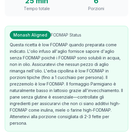
25 min
6
Tempo totale
Porzioni
Monash Aligned
FODMAP Status
Questa ricetta è low FODMAP quando preparata come
indicato. L'olio infuso all'aglio fornisce sapore d'aglio
senza FODMAP poiché i FODMAP sono solubili in acqua,
non in olio. Assicuratevi che nessun pezzo di aglio
rimanga nell'olio. L'erba cipollina è low FODMAP in
porzioni tipiche (fino a 1 cucchiaio per persona). Il
prezzemolo è low FODMAP. Il formaggio Parmigiano è
naturalmente basso in lattosio grazie all'invecchiamento. Il
pane senza glutine è essenziale—controllate gli
ingredienti per assicurarvi che non ci siano additivi high-
FODMAP come inulina, miele o farine high-FODMAP.
Attenetevi alla porzione consigliata di 2-3 fette per
persona.