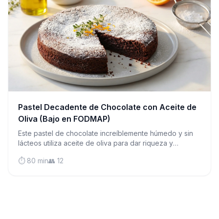
Pastel Decadente de Chocolate con Aceite de
Oliva (Bajo en FODMAP)
Este pastel de chocolate increíblemente húmedo y sin
lácteos utiliza aceite de oliva para dar riqueza y
almendras molidas para una miga tierna que se derrite
⏱️ 80 min
👥 12
en la boca.