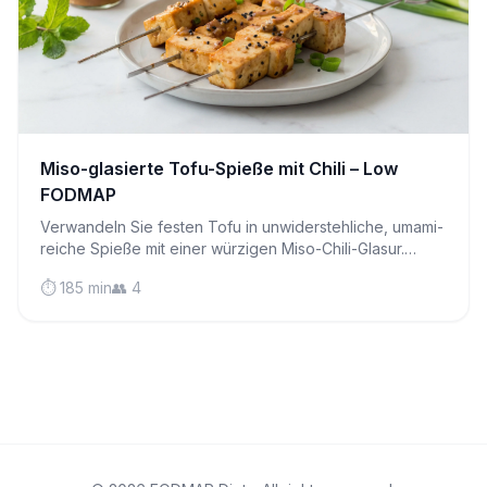
Miso-glasierte Tofu-Spieße mit Chili – Low
FODMAP
Verwandeln Sie festen Tofu in unwiderstehliche, umami-
reiche Spieße mit einer würzigen Miso-Chili-Glasur.
Perfekt für die Grillsaison oder Wochentags-Dinner, die
⏱️ 185 min
👥 4
begeistern.