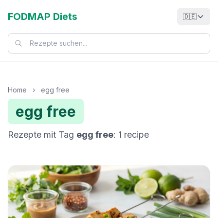
FODMAP Diets
🇩🇪
Home
›
egg free
egg free
Rezepte mit Tag
egg free
: 1 recipe