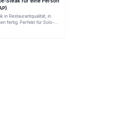
te-Steak für eine Person
AP)
k in Restaurantqualität, in
n fertig. Perfekt für Solo-
ufwand – dieses saftige
t, dass Kochen für eine
s sein kann.