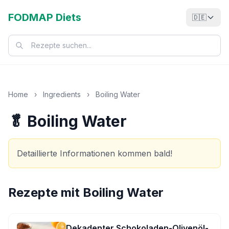
FODMAP Diets
🇩🇪
Home
›
Ingredients
›
Boiling Water
🥬 Boiling Water
Detaillierte Informationen kommen bald!
Rezepte mit
Boiling Water
Dekadenter Schokoladen-Olivenöl-