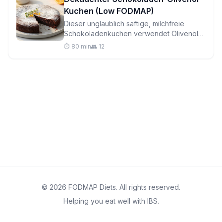
Kuchen (Low FODMAP)
Dieser unglaublich saftige, milchfreie
Schokoladenkuchen verwendet Olivenöl
für Reichhaltigkeit und gemahlene Mandeln
⏱️ 80 min
👥 12
für eine zarte Krume, die auf der Zunge
zergeht.
© 2026 FODMAP Diets. All rights reserved.
Helping you eat well with IBS.