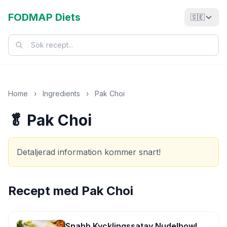
FODMAP Diets
🇸🇪
Home
›
Ingredients
›
Pak Choi
🥬 Pak Choi
Detaljerad information kommer snart!
Recept med
Pak Choi
Snabb Kycklingssatay Nudelbowl