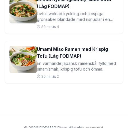
(Låg FODMAP)
Livfull woklad kyckling och krispiga
grönsaker blandade med risnudlar i en
krämig jordnöts-ingefärssås—klar på bara
⏱️ 30 min
👥 4
30 minuter för hektiska vardagar.
Umami Miso Ramen med Krispig
Tofu (Låg FODMAP)
En värmande japansk ramenskål fylld med
umamismak, krispig tofu och ömma
grönsaker—klar på 30 minuter och helt
⏱️ 30 min
👥 2
magvänlig.
© 2026 FODMAP Diets. All rights reserved.