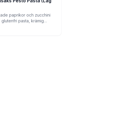
saks Pesto Pasta (Låg
tade paprikor och zucchini
glutenfri pasta, krämig
h hemgjord basilika-
för en tillfredsställande
g.