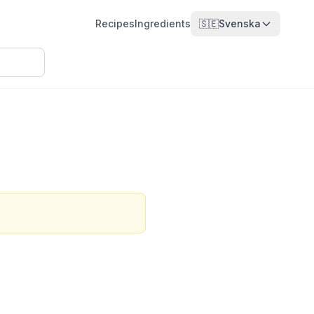
Recipes
Ingredients
🇸🇪
Svenska