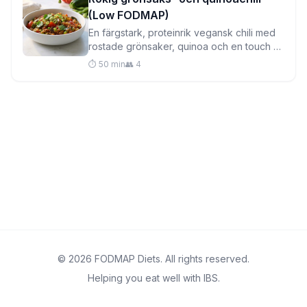
(Low FODMAP)
En färgstark, proteinrik vegansk chili med
rostade grönsaker, quinoa och en touch av
kakao som ger djup utan att orsaka
⏱️ 50 min
👥 4
matsmältningsbesvär.
© 2026 FODMAP Diets. All rights reserved.
Helping you eat well with IBS.