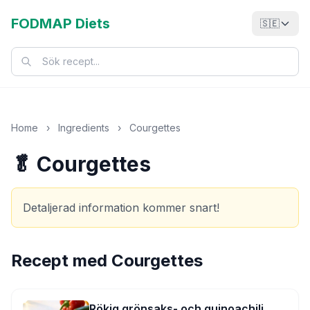
FODMAP Diets
🇸🇪
Home
›
Ingredients
›
Courgettes
🥬 Courgettes
Detaljerad information kommer snart!
Recept med
Courgettes
Rökig grönsaks- och quinoachili